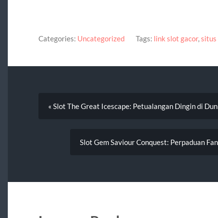
Categories:
Uncategorized
Tags:
link slot gacor
,
situs
« Slot The Great Icescape: Petualangan Dingin di Duni
Slot Gem Saviour Conquest: Perpaduan Fa