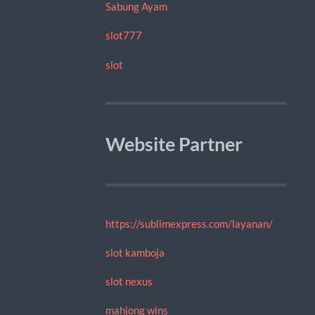
Sabung Ayam
slot777
slot
Website Partner
https://sublimexpress.com/layanan/
slot kamboja
slot nexus
mahjong wins