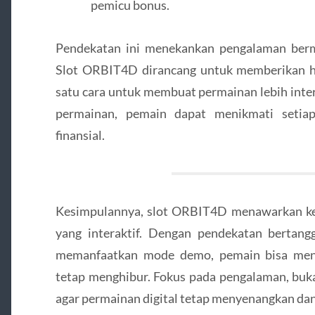
pemicu bonus.
Pendekatan ini menekankan pengalaman ber
Slot ORBIT4D dirancang untuk memberikan hib
satu cara untuk membuat permainan lebih int
permainan, pemain dapat menikmati setia
finansial.
Kesimpulannya, slot ORBIT4D menawarkan kes
yang interaktif. Dengan pendekatan bertan
memanfaatkan mode demo, pemain bisa men
tetap menghibur. Fokus pada pengalaman, buk
agar permainan digital tetap menyenangkan da