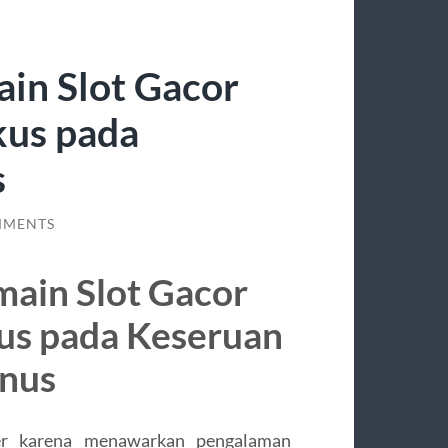
in Slot Gacor
us pada
s
MMENTS
ain Slot Gacor
s pada Keseruan
onus
ler karena menawarkan pengalaman