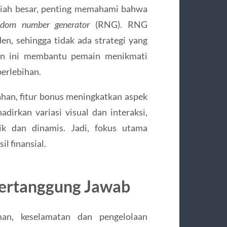
adiah besar, penting memahami bahwa
ndom number generator
(RNG). RNG
n, sehingga tidak ada strategi yang
n ini membantu pemain menikmati
berlebihan.
an, fitur bonus meningkatkan aspek
dirkan variasi visual dan interaksi,
k dan dinamis. Jadi, fokus utama
il finansial.
ertanggung Jawab
n, keselamatan dan pengelolaan