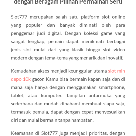
dengan Beragam Pilihan Permainan Seru
Slot777 merupakan salah satu platform slot online
yang populer dan banyak diminati oleh para
penggemar judi digital. Dengan koleksi game yang
sangat lengkap, pemain dapat menikmati berbagai
jenis slot mulai dari yang klasik hingga slot video
modern dengan tema-tema yang menarik dan inovatif.
Kemudahan akses menjadi keunggulan utama
slot min
depo 10k
gacor. Kamu bisa bermain kapan saja dan di
mana saja hanya dengan menggunakan smartphone,
tablet, atau komputer. Tampilan antarmuka yang
sederhana dan mudah dipahami membuat siapa saja,
termasuk pemula, dapat dengan cepat menyesuaikan
diri dan mulai bermain tanpa hambatan.
Keamanan di Slot777 juga menjadi prioritas, dengan