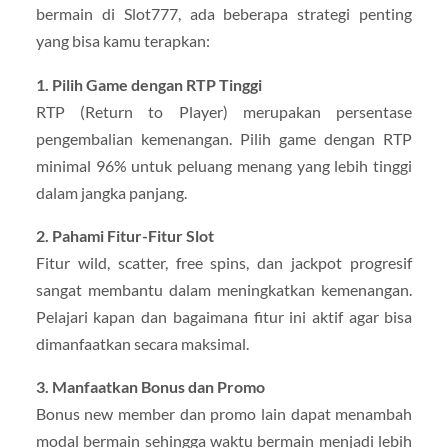
bermain di Slot777, ada beberapa strategi penting
yang bisa kamu terapkan:
1. Pilih Game dengan RTP Tinggi
RTP (Return to Player) merupakan persentase
pengembalian kemenangan. Pilih game dengan RTP
minimal 96% untuk peluang menang yang lebih tinggi
dalam jangka panjang.
2. Pahami Fitur-Fitur Slot
Fitur wild, scatter, free spins, dan jackpot progresif
sangat membantu dalam meningkatkan kemenangan.
Pelajari kapan dan bagaimana fitur ini aktif agar bisa
dimanfaatkan secara maksimal.
3. Manfaatkan Bonus dan Promo
Bonus new member dan promo lain dapat menambah
modal bermain sehingga waktu bermain menjadi lebih