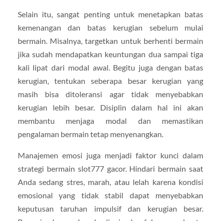
Selain itu, sangat penting untuk menetapkan batas
kemenangan dan batas kerugian sebelum mulai
bermain. Misalnya, targetkan untuk berhenti bermain
jika sudah mendapatkan keuntungan dua sampai tiga
kali lipat dari modal awal. Begitu juga dengan batas
kerugian, tentukan seberapa besar kerugian yang
masih bisa ditoleransi agar tidak menyebabkan
kerugian lebih besar. Disiplin dalam hal ini akan
membantu menjaga modal dan memastikan
pengalaman bermain tetap menyenangkan.
Manajemen emosi juga menjadi faktor kunci dalam
strategi bermain slot777 gacor. Hindari bermain saat
Anda sedang stres, marah, atau lelah karena kondisi
emosional yang tidak stabil dapat menyebabkan
keputusan taruhan impulsif dan kerugian besar.