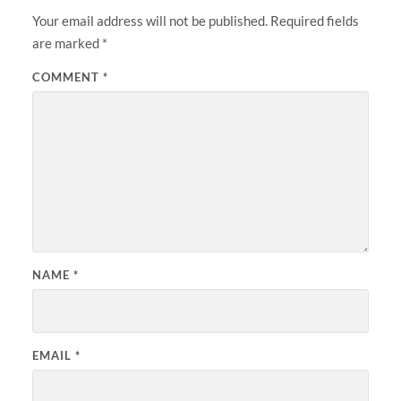
Your email address will not be published.
Required fields
are marked
*
COMMENT
*
NAME
*
EMAIL
*