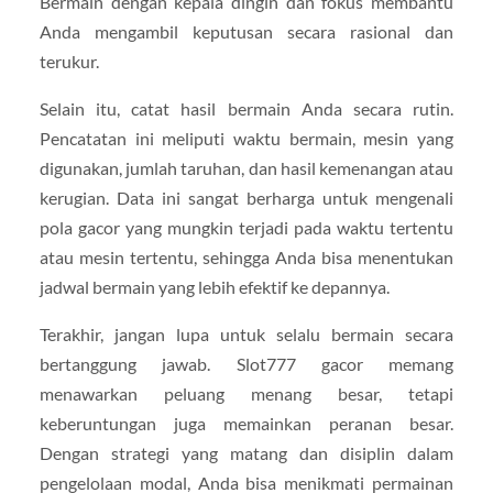
Bermain dengan kepala dingin dan fokus membantu
Anda mengambil keputusan secara rasional dan
terukur.
Selain itu, catat hasil bermain Anda secara rutin.
Pencatatan ini meliputi waktu bermain, mesin yang
digunakan, jumlah taruhan, dan hasil kemenangan atau
kerugian. Data ini sangat berharga untuk mengenali
pola gacor yang mungkin terjadi pada waktu tertentu
atau mesin tertentu, sehingga Anda bisa menentukan
jadwal bermain yang lebih efektif ke depannya.
Terakhir, jangan lupa untuk selalu bermain secara
bertanggung jawab. Slot777 gacor memang
menawarkan peluang menang besar, tetapi
keberuntungan juga memainkan peranan besar.
Dengan strategi yang matang dan disiplin dalam
pengelolaan modal, Anda bisa menikmati permainan