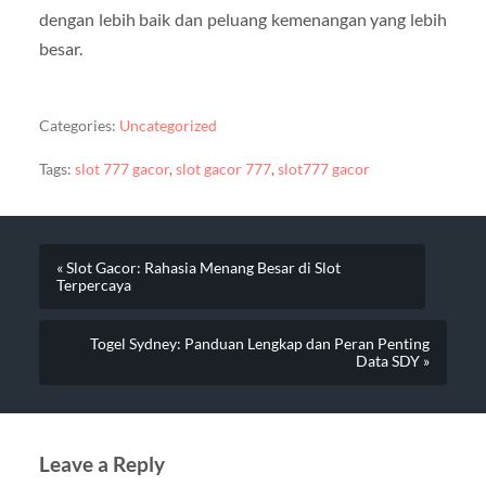
dengan lebih baik dan peluang kemenangan yang lebih
besar.
Categories:
Uncategorized
Tags:
slot 777 gacor
,
slot gacor 777
,
slot777 gacor
« Slot Gacor: Rahasia Menang Besar di Slot
Terpercaya
Togel Sydney: Panduan Lengkap dan Peran Penting
Data SDY »
Leave a Reply