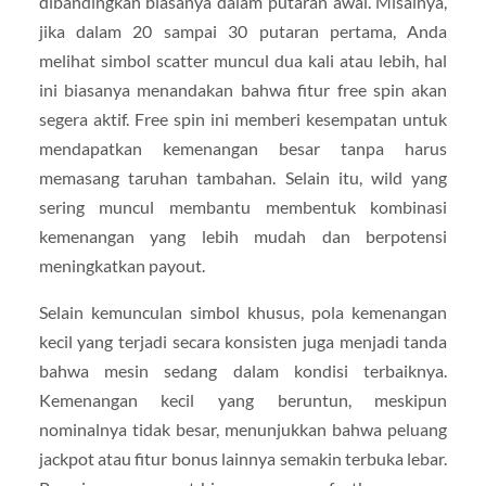
dibandingkan biasanya dalam putaran awal. Misalnya,
jika dalam 20 sampai 30 putaran pertama, Anda
melihat simbol scatter muncul dua kali atau lebih, hal
ini biasanya menandakan bahwa fitur free spin akan
segera aktif. Free spin ini memberi kesempatan untuk
mendapatkan kemenangan besar tanpa harus
memasang taruhan tambahan. Selain itu, wild yang
sering muncul membantu membentuk kombinasi
kemenangan yang lebih mudah dan berpotensi
meningkatkan payout.
Selain kemunculan simbol khusus, pola kemenangan
kecil yang terjadi secara konsisten juga menjadi tanda
bahwa mesin sedang dalam kondisi terbaiknya.
Kemenangan kecil yang beruntun, meskipun
nominalnya tidak besar, menunjukkan bahwa peluang
jackpot atau fitur bonus lainnya semakin terbuka lebar.