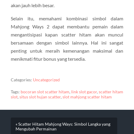
akan jauh lebih besar.
Selain itu, memahami kombinasi simbol dalam
Mahjong Ways 2 dapat membantu pemain dalam
mengantisipasi kapan scatter hitam akan muncul
bersamaan dengan simbol lainnya. Hal ini sangat
penting untuk meraih kemenangan maksimal dan
menikmati fitur bonus yang tersedia.
Categories:
Uncategorized
Tags:
bocoran slot scatter hitam
,
link slot gacor
,
scatter hitam
slot
,
situs slot hujan scatter
,
slot mahjong scatter hitam
« Scatter Hitam Mahjong Ways: Simbol Langka yang
Mengubah Permainan