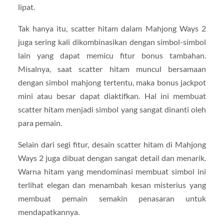
lipat.
Tak hanya itu, scatter hitam dalam Mahjong Ways 2
juga sering kali dikombinasikan dengan simbol-simbol
lain yang dapat memicu fitur bonus tambahan.
Misalnya, saat scatter hitam muncul bersamaan
dengan simbol mahjong tertentu, maka bonus jackpot
mini atau besar dapat diaktifkan. Hal ini membuat
scatter hitam menjadi simbol yang sangat dinanti oleh
para pemain.
Selain dari segi fitur, desain scatter hitam di Mahjong
Ways 2 juga dibuat dengan sangat detail dan menarik.
Warna hitam yang mendominasi membuat simbol ini
terlihat elegan dan menambah kesan misterius yang
membuat pemain semakin penasaran untuk
mendapatkannya.