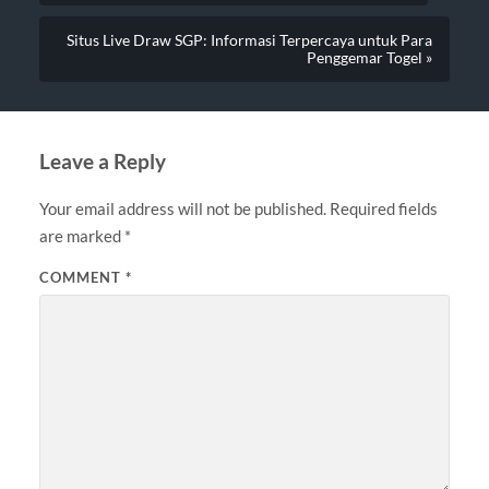
Situs Live Draw SGP: Informasi Terpercaya untuk Para
Penggemar Togel »
Leave a Reply
Your email address will not be published.
Required fields
are marked
*
COMMENT
*