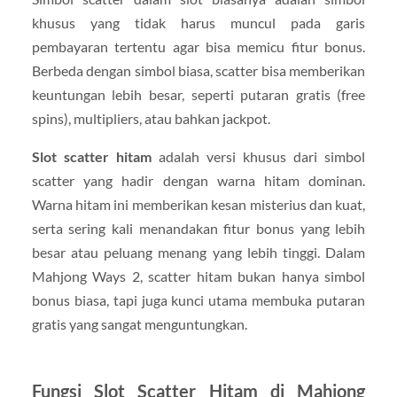
khusus yang tidak harus muncul pada garis
pembayaran tertentu agar bisa memicu fitur bonus.
Berbeda dengan simbol biasa, scatter bisa memberikan
keuntungan lebih besar, seperti putaran gratis (free
spins), multipliers, atau bahkan jackpot.
Slot scatter hitam
adalah versi khusus dari simbol
scatter yang hadir dengan warna hitam dominan.
Warna hitam ini memberikan kesan misterius dan kuat,
serta sering kali menandakan fitur bonus yang lebih
besar atau peluang menang yang lebih tinggi. Dalam
Mahjong Ways 2, scatter hitam bukan hanya simbol
bonus biasa, tapi juga kunci utama membuka putaran
gratis yang sangat menguntungkan.
Fungsi Slot Scatter Hitam di Mahjong