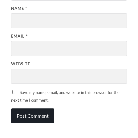
NAME
*
EMAIL
*
WEBSITE
Save my name, email, and website in this browser for the
next time I comment.