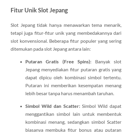
Fitur Unik Slot Jepang
Slot Jepang tidak hanya menawarkan tema menarik,
tetapi juga fitur-fitur unik yang membedakannya dari
slot konvensional. Beberapa fitur populer yang sering
ditemukan pada slot Jepang antara lain:
Putaran Gratis (Free Spins):
Banyak slot
Jepang menyediakan fitur putaran gratis yang
dapat dipicu oleh kombinasi simbol tertentu.
Putaran ini memberikan kesempatan menang
lebih besar tanpa harus menambah taruhan.
Simbol Wild dan Scatter:
Simbol Wild dapat
menggantikan simbol lain untuk membentuk
kombinasi menang, sedangkan simbol Scatter
biasanya membuka fitur bonus atau putaran