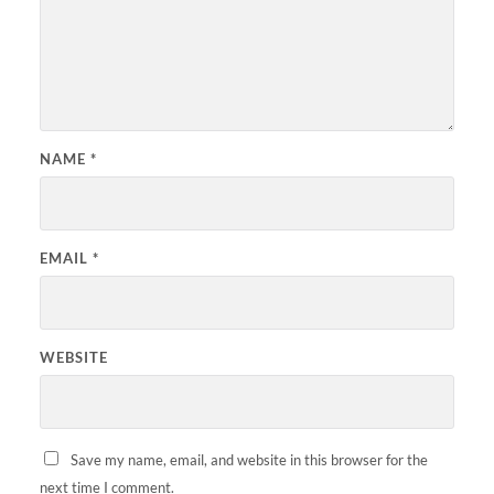
NAME
*
EMAIL
*
WEBSITE
Save my name, email, and website in this browser for the
next time I comment.