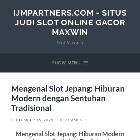
IJMPARTNERS.COM - SITUS
JUDI SLOT ONLINE GACOR
MAXWIN
Slot Maxwin
SHOW MENU
Mengenal Slot Jepang: Hiburan
Modern dengan Sentuhan
Tradisional
SEPTEMBER 16, 2025
/
0 COMMENTS
Mengenal Slot Jepang: Hiburan Modern