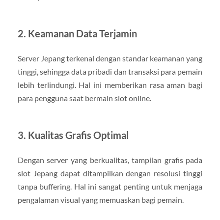
2. Keamanan Data Terjamin
Server Jepang terkenal dengan standar keamanan yang
tinggi, sehingga data pribadi dan transaksi para pemain
lebih terlindungi. Hal ini memberikan rasa aman bagi
para pengguna saat bermain slot online.
3. Kualitas Grafis Optimal
Dengan server yang berkualitas, tampilan grafis pada
slot Jepang dapat ditampilkan dengan resolusi tinggi
tanpa buffering. Hal ini sangat penting untuk menjaga
pengalaman visual yang memuaskan bagi pemain.