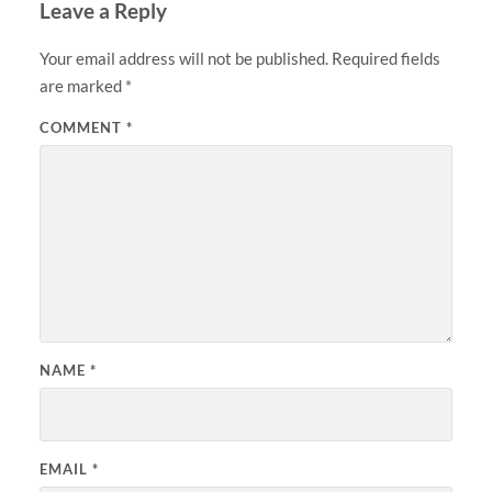
Leave a Reply
Your email address will not be published.
Required fields
are marked
*
COMMENT
*
NAME
*
EMAIL
*