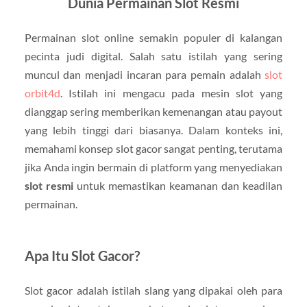
Dunia Permainan Slot Resmi
Permainan slot online semakin populer di kalangan
pecinta judi digital. Salah satu istilah yang sering
muncul dan menjadi incaran para pemain adalah
slot
orbit4d
. Istilah ini mengacu pada mesin slot yang
dianggap sering memberikan kemenangan atau payout
yang lebih tinggi dari biasanya. Dalam konteks ini,
memahami konsep slot gacor sangat penting, terutama
jika Anda ingin bermain di platform yang menyediakan
slot resmi
untuk memastikan keamanan dan keadilan
permainan.
Apa Itu Slot Gacor?
Slot gacor adalah istilah slang yang dipakai oleh para