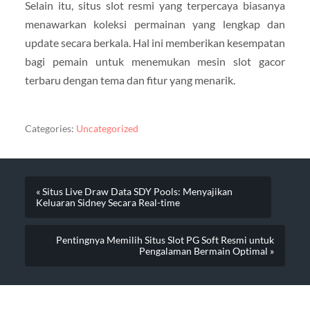
Selain itu, situs slot resmi yang terpercaya biasanya
menawarkan koleksi permainan yang lengkap dan
update secara berkala. Hal ini memberikan kesempatan
bagi pemain untuk menemukan mesin slot gacor
terbaru dengan tema dan fitur yang menarik.
Categories:
Uncategorized
« Situs Live Draw Data SDY Pools: Menyajikan
Keluaran Sidney Secara Real-time
Pentingnya Memilih Situs Slot PG Soft Resmi untuk
Pengalaman Bermain Optimal »