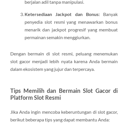
berjalan adil tanpa manipulasi.
Ketersediaan Jackpot dan Bonus:
Banyak
penyedia slot resmi yang menawarkan bonus
menarik dan jackpot progresif yang membuat
permainan semakin menggiurkan.
Dengan bermain di slot resmi, peluang menemukan
slot gacor menjadi lebih nyata karena Anda bermain
dalam ekosistem yang jujur dan terpercaya.
Tips Memilih dan Bermain Slot Gacor di
Platform Slot Resmi
Jika Anda ingin mencoba keberuntungan di slot gacor,
berikut beberapa tips yang dapat membantu Anda: