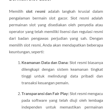
Memilih
slot resmi
adalah langkah krusial dalam
pengalaman bermain slot gacor. Slot resmi adalah
permainan slot yang disediakan oleh penyedia atau
operator yang telah memiliki lisensi dan regulasi resmi
dari badan pengawas perjudian yang sah. Dengan
memilih slot resmi, Anda akan mendapatkan beberapa
keuntungan, seperti:
Keamanan Data dan Dana:
Slot resmi biasanya
dilengkapi dengan sistem keamanan tingkat
tinggi untuk melindungi data pribadi dan
transaksi keuangan pemain.
Transparansi dan Fair Play:
Slot resmi mengacu
pada software yang telah diuji oleh lembaga
independen untuk memastikan permainan