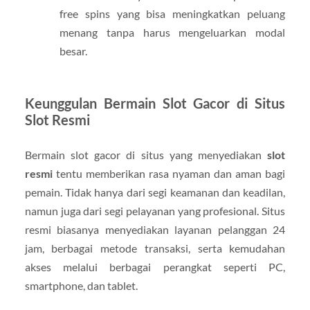
free spins yang bisa meningkatkan peluang
menang tanpa harus mengeluarkan modal
besar.
Keunggulan Bermain Slot Gacor di Situs
Slot Resmi
Bermain slot gacor di situs yang menyediakan
slot
resmi
tentu memberikan rasa nyaman dan aman bagi
pemain. Tidak hanya dari segi keamanan dan keadilan,
namun juga dari segi pelayanan yang profesional. Situs
resmi biasanya menyediakan layanan pelanggan 24
jam, berbagai metode transaksi, serta kemudahan
akses melalui berbagai perangkat seperti PC,
smartphone, dan tablet.