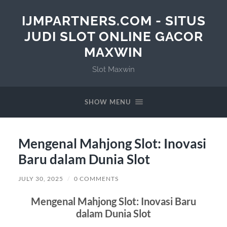
IJMPARTNERS.COM - SITUS
JUDI SLOT ONLINE GACOR
MAXWIN
Slot Maxwin
SHOW MENU
Mengenal Mahjong Slot: Inovasi
Baru dalam Dunia Slot
JULY 30, 2025
/
0 COMMENTS
Mengenal Mahjong Slot: Inovasi Baru
dalam Dunia Slot