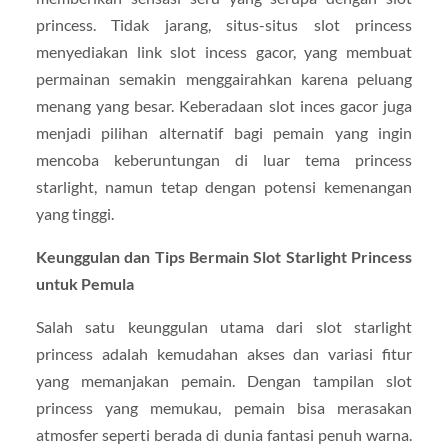
princess. Tidak jarang, situs-situs slot princess
menyediakan link slot incess gacor, yang membuat
permainan semakin menggairahkan karena peluang
menang yang besar. Keberadaan slot inces gacor juga
menjadi pilihan alternatif bagi pemain yang ingin
mencoba keberuntungan di luar tema princess
starlight, namun tetap dengan potensi kemenangan
yang tinggi.
Keunggulan dan Tips Bermain Slot Starlight Princess
untuk Pemula
Salah satu keunggulan utama dari slot starlight
princess adalah kemudahan akses dan variasi fitur
yang memanjakan pemain. Dengan tampilan slot
princess yang memukau, pemain bisa merasakan
atmosfer seperti berada di dunia fantasi penuh warna.