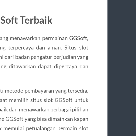
Soft Terbaik
 yang menawarkan permainan GGSoft,
ng terpercaya dan aman. Situs slot
mi dari badan pengatur perjudian yang
ng ditawarkan dapat dipercaya dan
ti metode pembayaran yang tersedia,
aat memilih situs slot GGSoft untuk
 baik dan menawarkan berbagai pilihan
ne GGSoft yang bisa dimainkan kapan
k memulai petualangan bermain slot