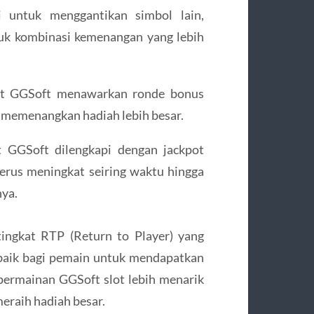
i untuk menggantikan simbol lain,
 kombinasi kemenangan yang lebih
ot GGSoft menawarkan ronde bonus
memenangkan hadiah lebih besar.
t GGSoft dilengkapi dengan jackpot
terus meningkat seiring waktu hingga
ya.
ingkat RTP (Return to Player) yang
h baik bagi pemain untuk mendapatkan
 permainan GGSoft slot lebih menarik
eraih hadiah besar.