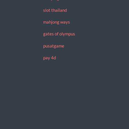
slot thailand
mahjong ways
gates of olympus
pusatgame
pay 4d