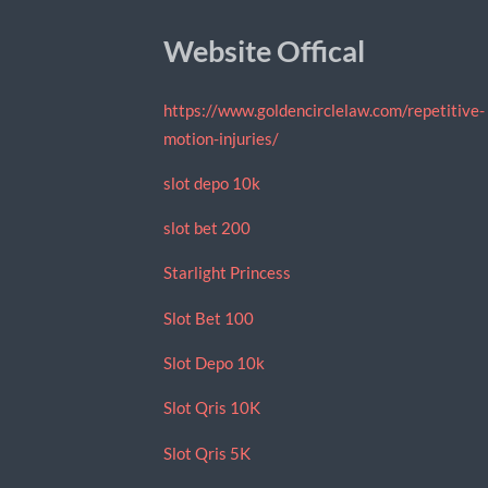
Website Offical
https://www.goldencirclelaw.com/repetitive-
motion-injuries/
slot depo 10k
slot bet 200
Starlight Princess
Slot Bet 100
Slot Depo 10k
Slot Qris 10K
Slot Qris 5K