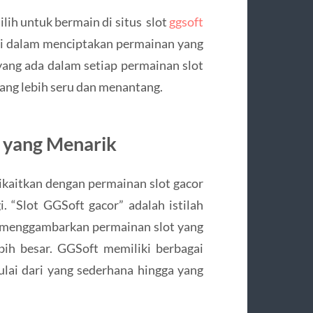
ih untuk bermain di situs slot
ggsoft
i dalam menciptakan permainan yang
r yang ada dalam setiap permainan slot
ng lebih seru dan menantang.
n yang Menarik
dikaitkan dengan permainan slot gacor
 “Slot GGSoft gacor” adalah istilah
k menggambarkan permainan slot yang
ih besar. GGSoft memiliki berbagai
ulai dari yang sederhana hingga yang