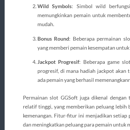
Wild Symbols
: Simbol wild berfungs
memungkinkan pemain untuk membentuk
mudah.
Bonus Round
: Beberapa permainan sl
yang memberi pemain kesempatan untuk 
Jackpot Progresif
: Beberapa game slo
progresif, di mana hadiah jackpot akan 
ada pemain yang berhasil memenangkann
Permainan slot GGSoft juga dikenal dengan t
relatif tinggi, yang memberikan peluang lebi
kemenangan. Fitur-fitur ini menjadikan setiap
dan meningkatkan peluang para pemain untuk m