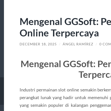
Mengenal GGSoft: Pe
Online Terpercaya
DECEMBER 18, 2025
/
ÁNGEL RAMÍREZ
/
0 CO
Mengenal GGSoft: Pen
Terperc
Industri permainan slot online semakin berke
perangkat lunak yang hadir untuk memenuhi 
yang semakin populer di kalangan penggemar