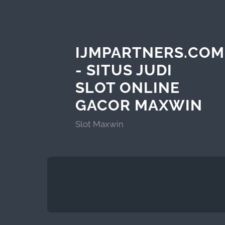
IJMPARTNERS.COM
- SITUS JUDI
SLOT ONLINE
GACOR MAXWIN
Slot Maxwin