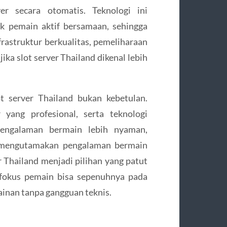
er secara otomatis. Teknologi ini
k pemain aktif bersamaan, sehingga
frastruktur berkualitas, pemeliharaan
jika slot server Thailand dikenal lebih
ot server Thailand bukan kebetulan.
 yang profesional, serta teknologi
engalaman bermain lebih nyaman,
g mengutamakan pengalaman bermain
 Thailand menjadi pilihan yang patut
 fokus pemain bisa sepenuhnya pada
inan tanpa gangguan teknis.