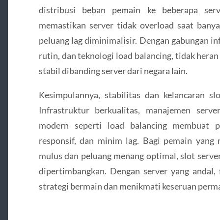
distribusi beban pemain ke beberapa serv
memastikan server tidak overload saat banya
peluang lag diminimalisir. Dengan gabungan in
rutin, dan teknologi load balancing, tidak heran 
stabil dibanding server dari negara lain.
Kesimpulannya, stabilitas dan kelancaran sl
Infrastruktur berkualitas, manajemen server
modern seperti load balancing membuat p
responsif, dan minim lag. Bagi pemain yan
mulus dan peluang menang optimal, slot server
dipertimbangkan. Dengan server yang andal,
strategi bermain dan menikmati keseruan perma