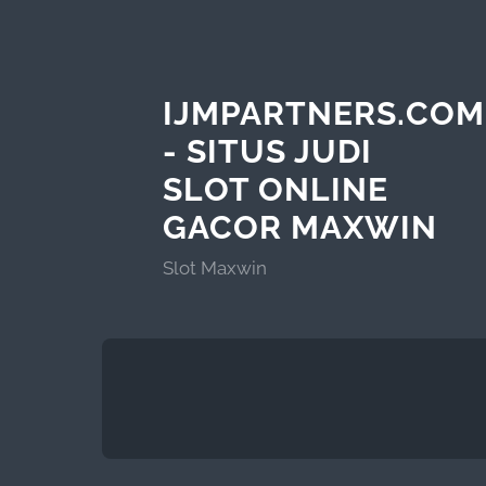
IJMPARTNERS.COM
- SITUS JUDI
SLOT ONLINE
GACOR MAXWIN
Slot Maxwin