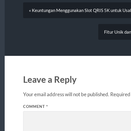
« Keuntungan Menggunakan Slot QRIS 5K untuk Usa
Fitur Unik da
Leave a Reply
Your email address will not be published.
Required 
COMMENT
*