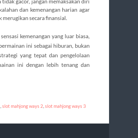
 tidak gacor, jangan memaksakan diri
ekalahan dan kemenangan harian agar
merugikan secara finansial.
ensasi kemenangan yang luar biasa,
 permainan ini sebagai hiburan, bukan
trategi yang tepat dan pengelolaan
ainan ini dengan lebih tenang dan
1
,
slot mahjong ways 2
,
slot mahjong ways 3