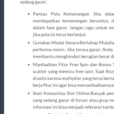
sedang gacor:
Pantau Pola Kemenangan Jika dal
mendapatkan kemenangan beruntun, it
dalam fase gacor. Jangan ragu untuk m
jika pola ini terus berlanjut.
Gunakan Modal Secara Bertahap Mulailah
performa mesin. Jika terasa gacor, Anda
membantu menghindari kerugian besar di
Manfaatkan Fitur Free Spin dan Bonus S
scatter yang memicu free spin. Saat fitu
drastis karena multiplier yang terus be
kerja fitur ini agar bisa memanfaatkanny
Ikuti Komunitas Slot Online Banyak pem
yang sedang gacor di forum atau grup med
informasi ini bisa menjadi referensi ta