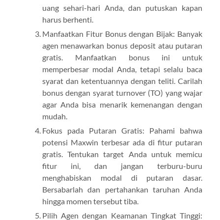
uang sehari-hari Anda, dan putuskan kapan
harus berhenti.
Manfaatkan Fitur Bonus dengan Bijak: Banyak
agen menawarkan bonus deposit atau putaran
gratis. Manfaatkan bonus ini untuk
memperbesar modal Anda, tetapi selalu baca
syarat dan ketentuannya dengan teliti. Carilah
bonus dengan syarat turnover (TO) yang wajar
agar Anda bisa menarik kemenangan dengan
mudah.
Fokus pada Putaran Gratis: Pahami bahwa
potensi Maxwin terbesar ada di fitur putaran
gratis. Tentukan target Anda untuk memicu
fitur ini, dan jangan terburu-buru
menghabiskan modal di putaran dasar.
Bersabarlah dan pertahankan taruhan Anda
hingga momen tersebut tiba.
Pilih Agen dengan Keamanan Tingkat Tinggi: