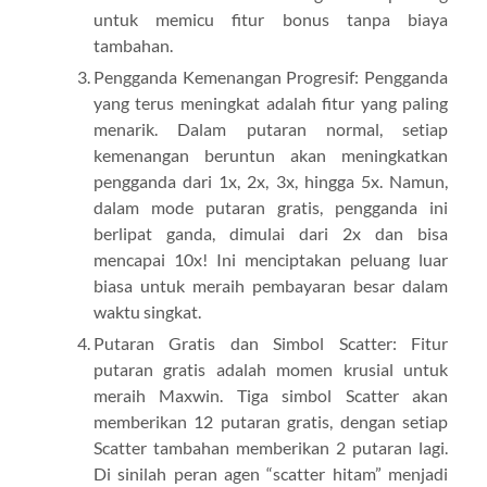
untuk memicu fitur bonus tanpa biaya
tambahan.
Pengganda Kemenangan Progresif: Pengganda
yang terus meningkat adalah fitur yang paling
menarik. Dalam putaran normal, setiap
kemenangan beruntun akan meningkatkan
pengganda dari 1x, 2x, 3x, hingga 5x. Namun,
dalam mode putaran gratis, pengganda ini
berlipat ganda, dimulai dari 2x dan bisa
mencapai 10x! Ini menciptakan peluang luar
biasa untuk meraih pembayaran besar dalam
waktu singkat.
Putaran Gratis dan Simbol Scatter: Fitur
putaran gratis adalah momen krusial untuk
meraih Maxwin. Tiga simbol Scatter akan
memberikan 12 putaran gratis, dengan setiap
Scatter tambahan memberikan 2 putaran lagi.
Di sinilah peran agen “scatter hitam” menjadi