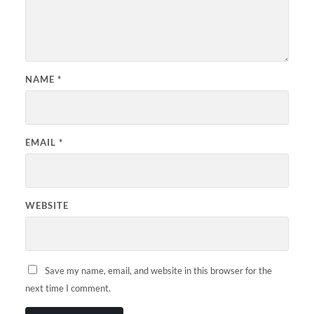
NAME
*
EMAIL
*
WEBSITE
Save my name, email, and website in this browser for the
next time I comment.