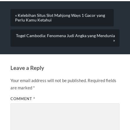
« Kelebihan Situs Slot Mahjong Ways 1 Gacor yang
Perlu Kamu Ketahui
Togel Cambodia: Fenomena Judi Angka yang Mendunia
»
Leave a Reply
Your email address will not be published.
Required fields
are marked
*
COMMENT
*