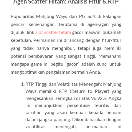
Agen Scatter Hitam: Analisis Fitur & RTP
Popularitas Mahjong Ways dari PG Soft di kalangan
pencari kemenangan, terutama di agen-agen yang
dijuluki link
slot scatter hitam
gacor maxwin, bukanlah
kebetulan. Permainan ini dirancang dengan fitur-fitur
yang tidak hanya menghibur, tetapi juga memiliki
potensi pembayaran yang sangat tinggi. Memahami
mengapa game ini begitu “gacor” adalah kunci untuk
mengoptimalkan pengalaman bermain Anda.
RTP Tinggi dan Volatilitas Menengah: Mahjong
Ways memiliki RTP (Return to Player) yang
mengesankan, seringkali di atas 96.92%. Angka
ini menunjukkan persentase teoritis dari
taruhan yang akan kembali kepada pemain
dalam jangka panjang. Dikombinasikan dengan
volatilitas menengah, permainan ini