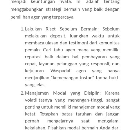
menjadi keuntungan nyata. Ini adalah tentang
menggabungkan strategi bermain yang baik dengan
pemilihan agen yang terpercaya.
Lakukan Riset Sebelum Bermain: Sebelum
melakukan deposit, luangkan waktu untuk
membaca ulasan dan testimoni dari komunitas
pemain. Cari tahu agen mana yang memiliki
reputasi baik dalam hal pembayaran yang
cepat, layanan pelanggan yang responsif, dan
kejujuran. Waspadai agen yang hanya
menjanjikan “kemenangan instan” tanpa bukti
yang jelas.
Manajemen Modal yang Disiplin: Karena
volatilitasnya yang menengah-tinggi, sangat
penting untuk memiliki manajemen modal yang
ketat. Tetapkan batas taruhan dan jangan
pernah mengejarnya saat mengalami
kekalahan. Pisahkan modal bermain Anda dari