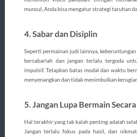
muncul, Anda bisa mengatur strategi taruhan da
4. Sabar dan Disiplin
Seperti permainan judi lainnya, keberuntungan
bersabarlah dan jangan terlalu tergoda un
impulsif. Tetapkan batas modal dan waktu ber
menyenangkan dan tidak menimbulkan kerugian
5. Jangan Lupa Bermain Secar
Hal terakhir yang tak kalah penting adalah sel
Jangan terlalu fokus pada hasil, dan nikma