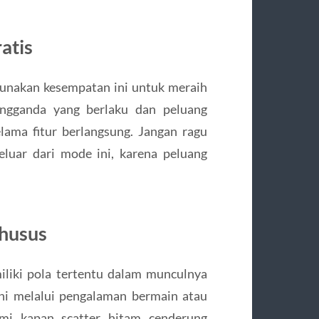
atis
 gunakan kesempatan ini untuk meraih
engganda yang berlaku dan peluang
ama fitur berlangsung. Jangan ragu
eluar dari mode ini, karena peluang
Khusus
liki pola tertentu dalam munculnya
 ini melalui pengalaman bermain atau
i kapan scatter hitam cenderung