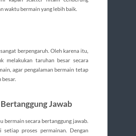
n waktu bermain yang lebih baik.
 sangat berpengaruh. Oleh karena itu,
tuk melakukan taruhan besar secara
main, agar pengalaman bermain tetap
 besar.
a Bertanggung Jawab
alu bermain secara bertanggung jawab.
ti setiap proses permainan. Dengan