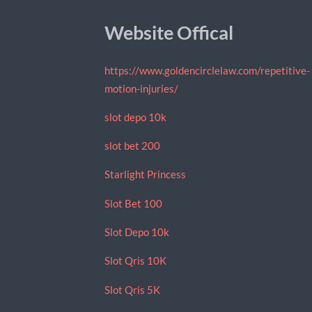
Website Offical
https://www.goldencirclelaw.com/repetitive-
motion-injuries/
slot depo 10k
slot bet 200
Starlight Princess
Slot Bet 100
Slot Depo 10k
Slot Qris 10K
Slot Qris 5K