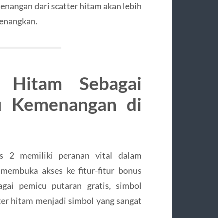
enangan dari scatter hitam akan lebih
yenangkan.
r Hitam Sebagai
u Kemenangan di
 2 memiliki peranan vital dalam
membuka akses ke fitur-fitur bonus
gai pemicu putaran gratis, simbol
er hitam menjadi simbol yang sangat