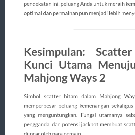
pendekatan ini, peluang Anda untuk meraih kem
optimal dan permainan pun menjadi lebih men
Kesimpulan: Scatte
Kunci Utama Menuj
Mahjong Ways 2
Simbol scatter hitam dalam Mahjong Ways
memperbesar peluang kemenangan sekaligus 
yang menguntungkan. Fungsi utamanya seba
pengganda, dan potensi jackpot membuat scatt
diincar oleh para pemain.