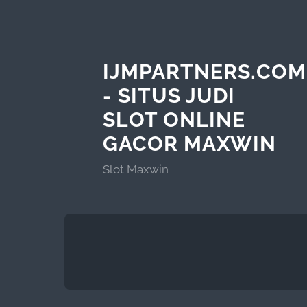
IJMPARTNERS.COM
- SITUS JUDI
SLOT ONLINE
GACOR MAXWIN
Slot Maxwin