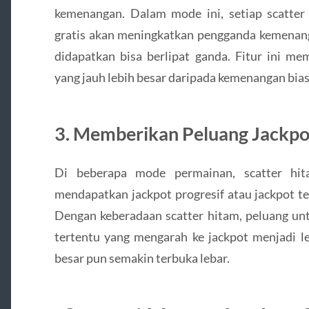
kemenangan. Dalam mode ini, setiap scatte
gratis akan meningkatkan pengganda kemenang
didapatkan bisa berlipat ganda. Fitur ini 
yang jauh lebih besar daripada kemenangan bias
3. Memberikan Peluang Jackpo
Di beberapa mode permainan, scatter hi
mendapatkan jackpot progresif atau jackpot tet
Dengan keberadaan scatter hitam, peluang u
tertentu yang mengarah ke jackpot menjadi l
besar pun semakin terbuka lebar.