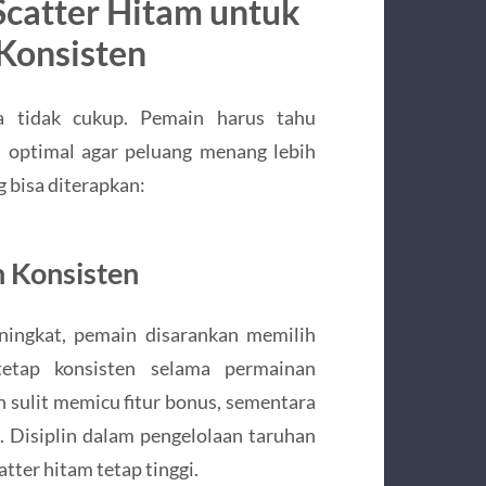
catter Hitam untuk
Konsisten
a tidak cukup. Pemain harus tahu
a optimal agar peluang menang lebih
g bisa diterapkan:
n Konsisten
ningkat, pemain disarankan memilih
etap konsisten selama permainan
n sulit memicu fitur bonus, sementara
. Disiplin dalam pengelolaan taruhan
ter hitam tetap tinggi.