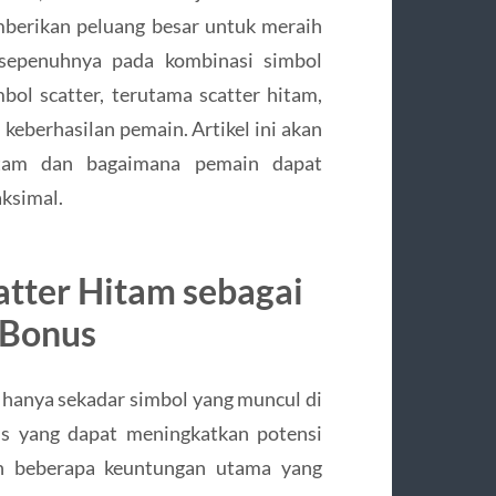
berikan peluang besar untuk meraih
sepenuhnya pada kombinasi simbol
bol scatter, terutama scatter hitam,
berhasilan pemain. Artikel ini akan
tam dan bagaimana pemain dapat
ksimal.
tter Hitam sebagai
 Bonus
 hanya sekadar simbol yang muncul di
gis yang dapat meningkatkan potensi
lah beberapa keuntungan utama yang