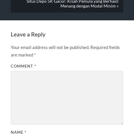
Situs Depo 5K Gacor: Kisah Pemula yang Berhasil
Menang dengan Modal Minim »
Leave a Reply
Your email address will not be published.
Required fields
are marked
*
COMMENT
*
NAME
*