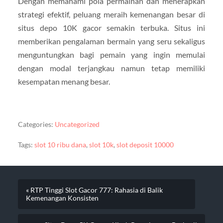
Dengan memahami pola permainan dan menerapkan
strategi efektif, peluang meraih kemenangan besar di
situs depo 10K gacor semakin terbuka. Situs ini
memberikan pengalaman bermain yang seru sekaligus
menguntungkan bagi pemain yang ingin memulai
dengan modal terjangkau namun tetap memiliki
kesempatan menang besar.
Categories:
Uncategorized
Tags:
slot 10 ribu dana
,
slot 10k
,
slot deposit 10000
« RTP Tinggi Slot Gacor 777: Rahasia di Balik
Kemenangan Konsisten