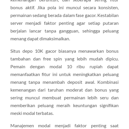
bonus aktif. Jika pola ini muncul secara konsisten,
permainan sedang berada dalam fase gacor. Kestabilan
server menjadi faktor penting agar setiap putaran
berjalan lancar tanpa gangguan, sehingga peluang
menang dapat dimaksimalkan.
Situs depo 10K gacor biasanya menawarkan bonus
tambahan dan free spin yang lebih mudah dipicu.
Pemain dengan modal 10 ribu rupiah dapat
memanfaatkan fitur ini untuk meningkatkan peluang
menang tanpa menambah deposit awal. Kombinasi
kemenangan dari taruhan moderat dan bonus yang
sering muncul membuat permainan lebih seru dan
memberikan peluang meraih keuntungan signifikan
meski modal terbatas.
Manajemen modal menjadi faktor penting saat