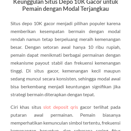
Keunggulan Situs Depo 10K Gacor untuk
Pemain dengan Modal Terjangkau
Situs depo 10K gacor menjadi pilihan populer karena
memberikan kesempatan bermain dengan modal
rendah namun tetap berpeluang meraih kemenangan
besar. Dengan setoran awal hanya 10 ribu rupiah,
pemain dapat menikmati berbagai permainan dengan
mekanisme payout stabil dan frekuensi kemenangan
tinggi. Di situs gacor, kemenangan kecil maupun
sedang muncul secara konsisten, sehingga modal awal
bisa berkembang menjadi keuntungan signifikan jika
strategi bermain diterapkan dengan tepat.
Ciri khas situs
slot deposit qris
gacor terlihat pada
putaran awal permainan. Pemain biasanya
memperhatikan kemunculan simbol tertentu, frekuensi
kemenangan beruntun, dan seberapa sering fitur