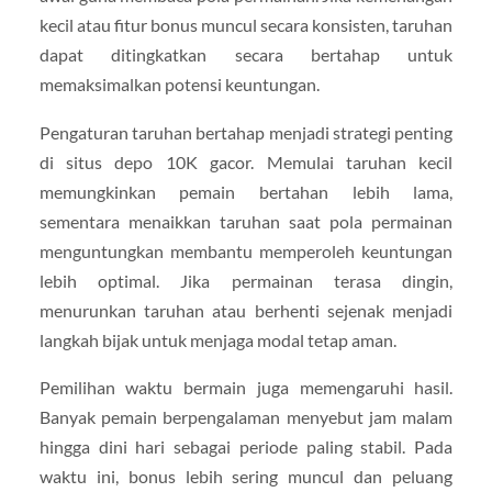
kecil atau fitur bonus muncul secara konsisten, taruhan
dapat ditingkatkan secara bertahap untuk
memaksimalkan potensi keuntungan.
Pengaturan taruhan bertahap menjadi strategi penting
di situs depo 10K gacor. Memulai taruhan kecil
memungkinkan pemain bertahan lebih lama,
sementara menaikkan taruhan saat pola permainan
menguntungkan membantu memperoleh keuntungan
lebih optimal. Jika permainan terasa dingin,
menurunkan taruhan atau berhenti sejenak menjadi
langkah bijak untuk menjaga modal tetap aman.
Pemilihan waktu bermain juga memengaruhi hasil.
Banyak pemain berpengalaman menyebut jam malam
hingga dini hari sebagai periode paling stabil. Pada
waktu ini, bonus lebih sering muncul dan peluang