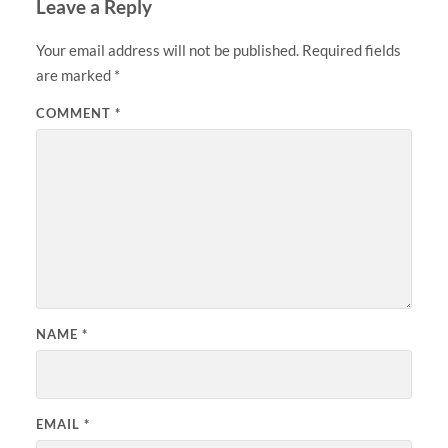
Leave a Reply
Your email address will not be published.
Required fields
are marked
*
COMMENT
*
NAME
*
EMAIL
*