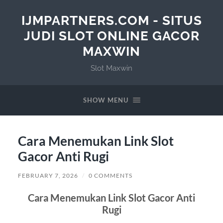
IJMPARTNERS.COM - SITUS
JUDI SLOT ONLINE GACOR
MAXWIN
Slot Maxwin
SHOW MENU
Cara Menemukan Link Slot
Gacor Anti Rugi
FEBRUARY 7, 2026
/
0 COMMENTS
Cara Menemukan Link Slot Gacor Anti
Rugi