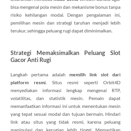
bisa mengenal pola mesin dan mekanisme bonus tanpa
risiko kehilangan modal. Dengan pengalaman ini,
pemilihan mesin dan strategi taruhan menjadi lebih
terukur, sehingga peluang rugi dapat diminimalkan.
Strategi Memaksimalkan Peluang Slot
Gacor Anti Rugi
Langkah pertama adalah
memilih link slot dari
platform resmi
. Situs resmi seperti Orbit4D
menyediakan informasi lengkap mengenai RTP,
volatilitas, dan statistik mesin. Pemain dapat
memanfaatkan informasi ini untuk menentukan mesin
yang tepat sesuai modal dan tujuan bermain. Hindari
link atau situs yang tidak resmi, karena peluang
manipulasi dan kerugian lebih tinggi. Memastikan