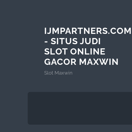
IJMPARTNERS.COM
- SITUS JUDI
SLOT ONLINE
GACOR MAXWIN
Slot Maxwin