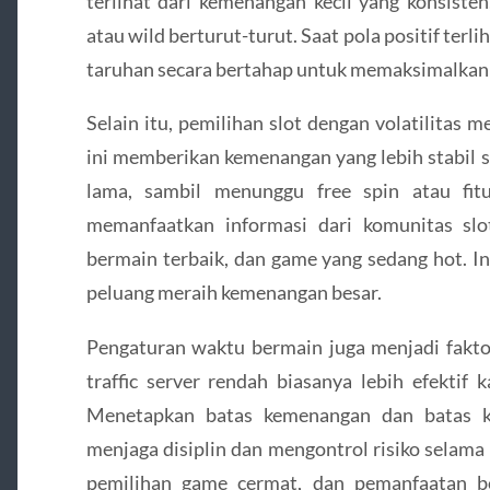
terlihat dari kemenangan kecil yang konsisten
atau wild berturut-turut. Saat pola positif ter
taruhan secara bertahap untuk memaksimalkan
Selain itu, pemilihan slot dengan volatilitas 
ini memberikan kemenangan yang lebih stabil 
lama, sambil menunggu free spin atau fit
memanfaatkan informasi dari komunitas slo
bermain terbaik, dan game yang sedang hot. 
peluang meraih kemenangan besar.
Pengaturan waktu bermain juga menjadi fakto
traffic server rendah biasanya lebih efektif 
Menetapkan batas kemenangan dan batas ke
menjaga disiplin dan mengontrol risiko selama
pemilihan game cermat, dan pemanfaatan b