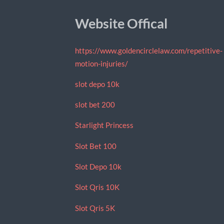
Website Offical
https://www.goldencirclelaw.com/repetitive-
motion-injuries/
slot depo 10k
slot bet 200
Starlight Princess
Slot Bet 100
Slot Depo 10k
Slot Qris 10K
Slot Qris 5K