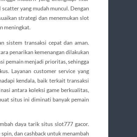
bol scatter yang mudah muncul. Dengan
suaikan strategi dan menemukan slot
n meningkat.
an sistem transaksi cepat dan aman.
tara penarikan kemenangan dilakukan
si pemain menjadi prioritas, sehingga
us. Layanan customer service yang
dapi kendala, baik terkait transaksi
si antara koleksi game berkualitas,
t situs ini diminati banyak pemain
ah daya tarik situs slot777 gacor.
e spin, dan cashback untuk menambah