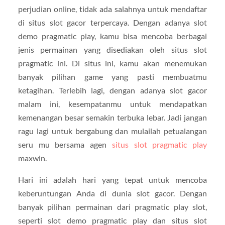
perjudian online, tidak ada salahnya untuk mendaftar
di situs slot gacor terpercaya. Dengan adanya slot
demo pragmatic play, kamu bisa mencoba berbagai
jenis permainan yang disediakan oleh situs slot
pragmatic ini. Di situs ini, kamu akan menemukan
banyak pilihan game yang pasti membuatmu
ketagihan. Terlebih lagi, dengan adanya slot gacor
malam ini, kesempatanmu untuk mendapatkan
kemenangan besar semakin terbuka lebar. Jadi jangan
ragu lagi untuk bergabung dan mulailah petualangan
seru mu bersama agen
situs slot pragmatic play
maxwin.
Hari ini adalah hari yang tepat untuk mencoba
keberuntungan Anda di dunia slot gacor. Dengan
banyak pilihan permainan dari pragmatic play slot,
seperti slot demo pragmatic play dan situs slot