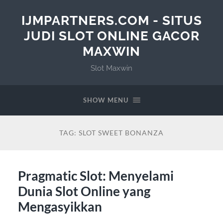
IJMPARTNERS.COM - SITUS
JUDI SLOT ONLINE GACOR
MAXWIN
Slot Maxwin
SHOW MENU
TAG:
SLOT SWEET BONANZA
Pragmatic Slot: Menyelami
Dunia Slot Online yang
Mengasyikkan