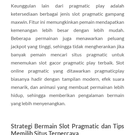
Keunggulan lain dari pragmatic play adalah
ketersediaan berbagai jenis slot pragmatic gampang
maxwin. Fitur ini memungkinkan pemain mendapatkan
kemenangan lebih besar dengan lebih mudah.
Beberapa permainan juga menawarkan peluang
jackpot yang tinggi, sehingga tidak mengherankan jika
banyak pemain mencari situs pragmatic untuk
menemukan slot gacor pragmatic play terbaik. Slot
online pragmatic yang ditawarkan pragmaticplay
biasanya hadir dengan tampilan modern, efek suara
menarik, dan animasi yang membuat permainan lebih
hidup, sehingga memberikan pengalaman bermain
yang lebih menyenangkan.
Strategi Bermain Slot Pragmatic dan Tips
Memilih Situs Terpercaya