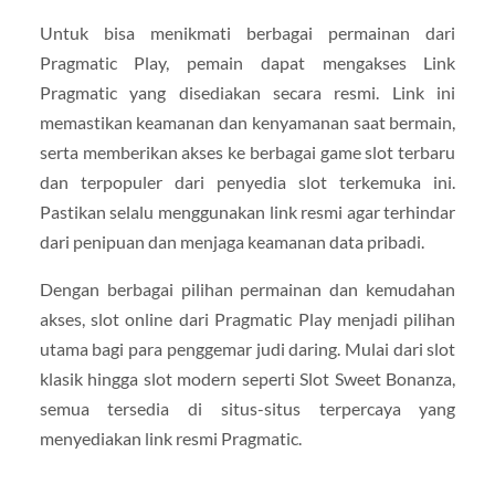
Untuk bisa menikmati berbagai permainan dari
Pragmatic Play, pemain dapat mengakses Link
Pragmatic yang disediakan secara resmi. Link ini
memastikan keamanan dan kenyamanan saat bermain,
serta memberikan akses ke berbagai game slot terbaru
dan terpopuler dari penyedia slot terkemuka ini.
Pastikan selalu menggunakan link resmi agar terhindar
dari penipuan dan menjaga keamanan data pribadi.
Dengan berbagai pilihan permainan dan kemudahan
akses, slot online dari Pragmatic Play menjadi pilihan
utama bagi para penggemar judi daring. Mulai dari slot
klasik hingga slot modern seperti Slot Sweet Bonanza,
semua tersedia di situs-situs terpercaya yang
menyediakan link resmi Pragmatic.