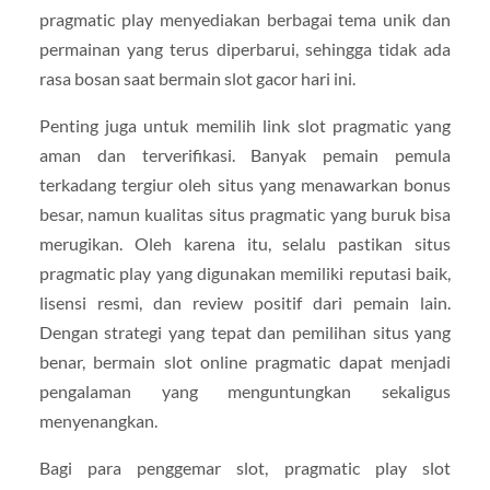
pragmatic play menyediakan berbagai tema unik dan
permainan yang terus diperbarui, sehingga tidak ada
rasa bosan saat bermain slot gacor hari ini.
Penting juga untuk memilih link slot pragmatic yang
aman dan terverifikasi. Banyak pemain pemula
terkadang tergiur oleh situs yang menawarkan bonus
besar, namun kualitas situs pragmatic yang buruk bisa
merugikan. Oleh karena itu, selalu pastikan situs
pragmatic play yang digunakan memiliki reputasi baik,
lisensi resmi, dan review positif dari pemain lain.
Dengan strategi yang tepat dan pemilihan situs yang
benar, bermain slot online pragmatic dapat menjadi
pengalaman yang menguntungkan sekaligus
menyenangkan.
Bagi para penggemar slot, pragmatic play slot