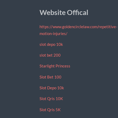
Website Offical
https://www.goldencirclelaw.com/repetitive-
motion-injuries/
slot depo 10k
slot bet 200
Starlight Princess
Slot Bet 100
Slot Depo 10k
Slot Qris 10K
Slot Qris 5K