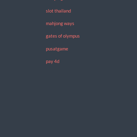
slot thailand
mahjong ways
gates of olympus
pusatgame
pay 4d