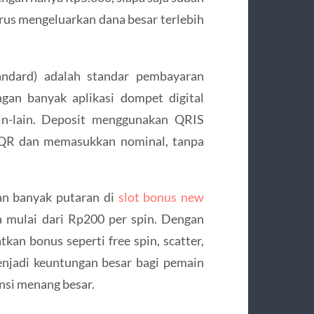
rus mengeluarkan dana besar terlebih
ndard) adalah standar pembayaran
gan banyak aplikasi dompet digital
in-lain. Deposit menggunakan QRIS
e QR dan memasukkan nominal, tanpa
an banyak putaran di
slot bonus new
 mulai dari Rp200 per spin. Dengan
an bonus seperti free spin, scatter,
menjadi keuntungan besar bagi pemain
nsi menang besar.