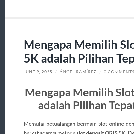
Mengapa Memilih Slo
5K adalah Pilihan Te
JUNE 9, 2025
/
ÁNGEL RAMÍREZ
/
0 COMMENT
Mengapa Memilih Slot
adalah Pilihan Tep
Memulai petualangan bermain slot online den
berkat adanya metode
slot deposit QRIS 5K
. D