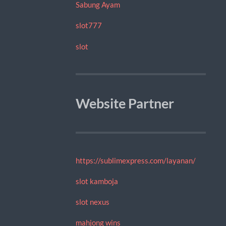
Sabung Ayam
slot777
slot
Website Partner
https://sublimexpress.com/layanan/
slot kamboja
slot nexus
mahjong wins