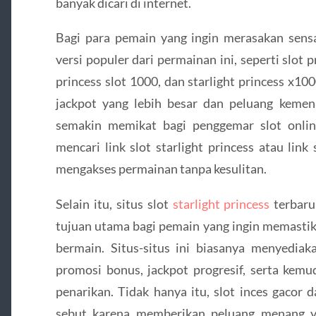
banyak dicari di internet.
Bagi para pemain yang ingin merasakan sens
versi populer dari permainan ini, seperti slot p
princess slot 1000, dan starlight princess x10
jackpot yang lebih besar dan peluang kemen
semakin memikat bagi penggemar slot onlin
mencari link slot starlight princess atau link
mengakses permainan tanpa kesulitan.
Selain itu, situs slot
starlight princess
terbaru 
tujuan utama bagi pemain yang ingin memast
bermain. Situs-situs ini biasanya menyediak
promosi bonus, jackpot progresif, serta kem
penarikan. Tidak hanya itu, slot inces gacor d
sebut karena memberikan peluang menang ya