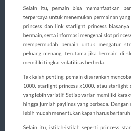
Selain itu, pemain bisa memanfaatkan berb
terpercaya untuk menemukan permainan yang a
princess dan link starlight princess biasany
bermain, serta informasi mengenai slot princess 
mempermudah pemain untuk mengatur stra
peluang menang, terutama jika bermain di slo
memiliki tingkat volatilitas berbeda.
Tak kalah penting, pemain disarankan mencoba 
1000, starlight princess x1000, atau starlig
yang lebih variatif. Setiap varian memiliki karak
hingga jumlah paylines yang berbeda. Dengan m
lebih mudah menentukan kapan harus bertaruh 
Selain itu, istilah-istilah seperti princess sta