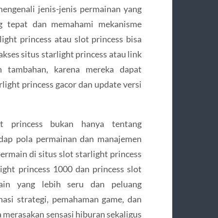
ngenali jenis-jenis permainan yang
ang tepat dan memahami mekanisme
ight princess atau slot princess bisa
ses situs starlight princess atau link
gan tambahan, karena mereka dapat
light princess gacor dan update versi
ot princess bukan hanya tentang
adap pola permainan dan manajemen
ermain di situs slot starlight princess
light princess 1000 dan princess slot
in yang lebih seru dan peluang
nasi strategi, pemahaman game, dan
sa merasakan sensasi hiburan sekaligus