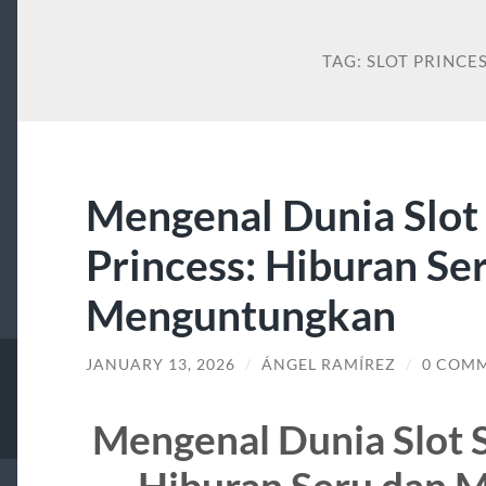
TAG:
SLOT PRINCE
Mengenal Dunia Slot 
Princess: Hiburan Se
Menguntungkan
JANUARY 13, 2026
/
ÁNGEL RAMÍREZ
/
0 COM
Mengenal Dunia Slot S
Hiburan Seru dan 