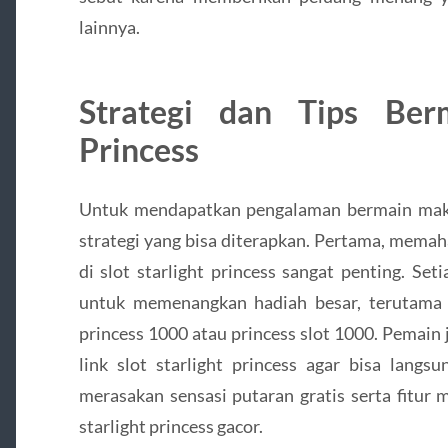
lainnya.
Strategi dan Tips Berm
Princess
Untuk mendapatkan pengalaman bermain maksim
strategi yang bisa diterapkan. Pertama, mema
di slot starlight princess sangat penting. Se
untuk memenangkan hadiah besar, terutama pa
princess 1000 atau princess slot 1000. Pemai
link slot starlight princess agar bisa lang
merasakan sensasi putaran gratis serta fitur m
starlight princess gacor.