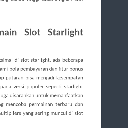
ain Slot Starlight
al di slot starlight, ada beberapa
hami pola pembayaran dan fitur bonus
tiap putaran bisa menjadi kesempatan
da versi populer seperti starlight
n juga disarankan untuk memanfaatkan
sung mencoba permainan terbaru dan
ultipliers yang sering muncul di slot