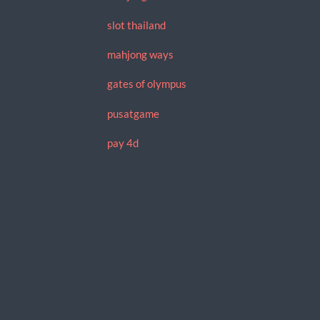
slot thailand
mahjong ways
gates of olympus
pusatgame
pay 4d