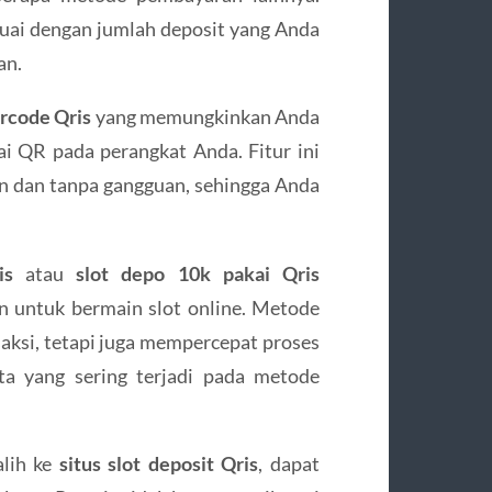
ai dengan jumlah deposit yang Anda
an.
arcode Qris
yang memungkinkan Anda
i QR pada perangkat Anda. Fitur ini
 dan tanpa gangguan, sehingga Anda
is
atau
slot depo 10k pakai Qris
en untuk bermain slot online. Metode
ksi, tetapi juga mempercepat proses
ta yang sering terjadi pada metode
lih ke
situs slot deposit Qris
, dapat