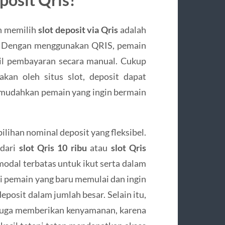
ih memilih
slot deposit via Qris
adalah
. Dengan menggunakan QRIS, pemain
ail pembayaran secara manual. Cukup
kan oleh situs slot, deposit dapat
memudahkan pemain yang ingin bermain
lihan nominal deposit yang fleksibel.
 dari
slot Qris 10 ribu
atau
slot Qris
dal terbatas untuk ikut serta dalam
i pemain yang baru memulai dan ingin
osit dalam jumlah besar. Selain itu,
uga memberikan kenyamanan, karena