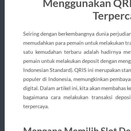
Menggunakan QRIS 
Terperc
Seiring dengan berkembangnya dunia perjudian
memudahkan para pemain untuk melakukan tran
satu kemudahan terbaru adalah hadirnya m
pemain untuk melakukan deposit dengan men
Indonesian Standard). QRIS ini merupakan sta
populer di Indonesia, memungkinkan pembayar
digital. Dalam artikel ini, kita akan membahas 
bagaimana cara melakukan transaksi depos
terpercaya.
Mengapa Memilih Slot Dep