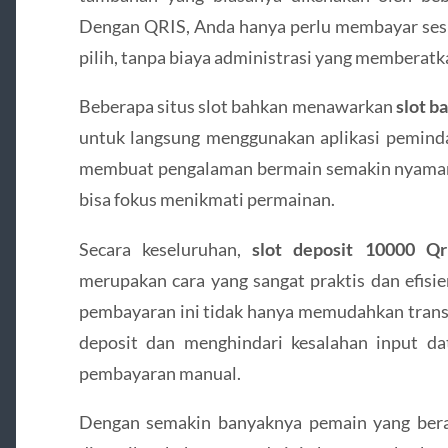
Dengan QRIS, Anda hanya perlu membayar sesu
pilih, tanpa biaya administrasi yang memberatk
Beberapa situs slot bahkan menawarkan
slot b
untuk langsung menggunakan aplikasi peminda
membuat pengalaman bermain semakin nyaman
bisa fokus menikmati permainan.
Secara keseluruhan,
slot deposit 10000 Qr
merupakan cara yang sangat praktis dan efisi
pembayaran ini tidak hanya memudahkan transa
deposit dan menghindari kesalahan input da
pembayaran manual.
Dengan semakin banyaknya pemain yang bera