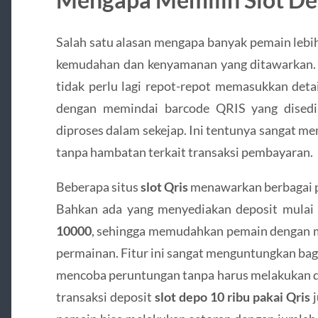
Salah satu alasan mengapa banyak pemain leb
kemudahan dan kenyamanan yang ditawarkan
tidak perlu lagi repot-repot memasukkan det
dengan memindai barcode QRIS yang disedia
diproses dalam sekejap. Ini tentunya sangat 
tanpa hambatan terkait transaksi pembayaran.
Beberapa situs
slot Qris
menawarkan berbagai pi
Bahkan ada yang menyediakan deposit mulai
10000
, sehingga memudahkan pemain dengan mo
permainan. Fitur ini sangat menguntungkan bag
mencoba peruntungan tanpa harus melakukan dep
transaksi deposit
slot depo 10 ribu pakai Qris
j