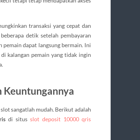
kecil tetapi tetap mendapatkan akses
ungkinkan transaksi yang cepat dan
 beberapa detik setelah pembayaran
an pemain dapat langsung bermain. Ini
di kalangan pemain yang tidak ingin
a.
an Keuntungannya
slot sangatlah mudah. Berikut adalah
ris
di situs
slot deposit 10000 qris