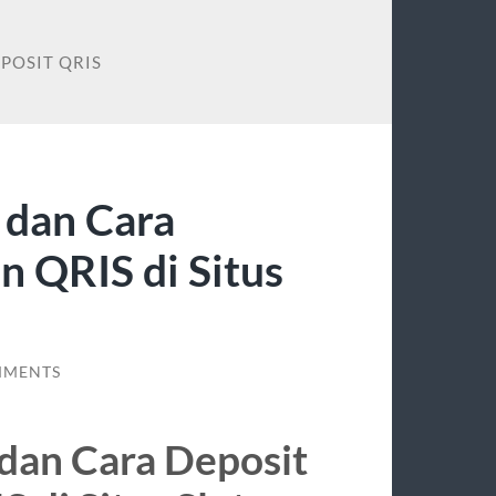
POSIT QRIS
 dan Cara
 QRIS di Situs
MMENTS
 dan Cara Deposit