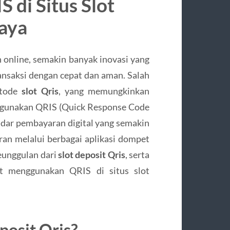
di Situs Slot
aya
 online, semakin banyak inovasi yang
saksi dengan cepat dan aman. Salah
etode
slot Qris
, yang memungkinkan
ggunakan QRIS (Quick Response Code
ndar pembayaran digital yang semakin
an melalui berbagai aplikasi dompet
keunggulan dari
slot deposit Qris
, serta
it menggunakan QRIS di situs slot
osit Qris?