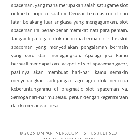
spaceman, yang mana merupakan salah satu game slot
online terpopuler saat ini. Dengan tema astronot dan
latar belakang luar angkasa yang mengagumkan, slot
spaceman ini benar-benar memikat hati para pemain.
Jangan lupa juga untuk mencoba bermain di situs slot
spaceman yang menyediakan pengalaman bermain
yang seru dan menegangkan. Apalagi jika kamu
berhasil mendapatkan jackpot di slot spaceman gacor,
pastinya akan membuat hari-hari kamu semakin
menyenangkan. Jadi jangan ragu lagi untuk mencoba
keberuntunganmu di pragmatic slot spaceman ya.
Semoga hari-harimu selalu penuh dengan kegembiraan
dan kemenangan besar.
© 2026
IJMPARTNERS.COM – SITUS JUDI SLOT