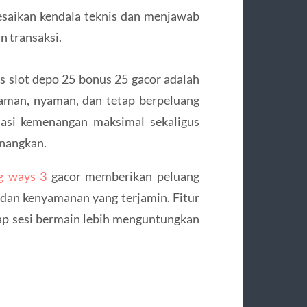
saikan kendala teknis dan menjawab
n transaksi.
s slot depo 25 bonus 25 gacor adalah
 aman, nyaman, dan tetap berpeluang
asi kemenangan maksimal sekaligus
enangkan.
g ways 3
gacor memberikan peluang
 dan kenyamanan yang terjamin. Fitur
iap sesi bermain lebih menguntungkan