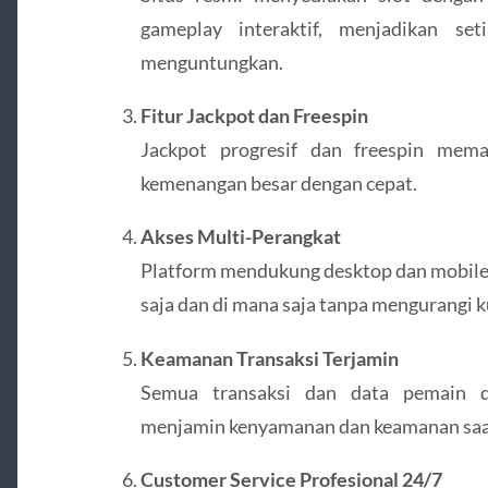
gameplay interaktif, menjadikan se
menguntungkan.
Fitur Jackpot dan Freespin
Jackpot progresif dan freespin mem
kemenangan besar dengan cepat.
Akses Multi-Perangkat
Platform mendukung desktop dan mobile,
saja dan di mana saja tanpa mengurangi ku
Keamanan Transaksi Terjamin
Semua transaksi dan data pemain di
menjamin kenyamanan dan keamanan saa
Customer Service Profesional 24/7