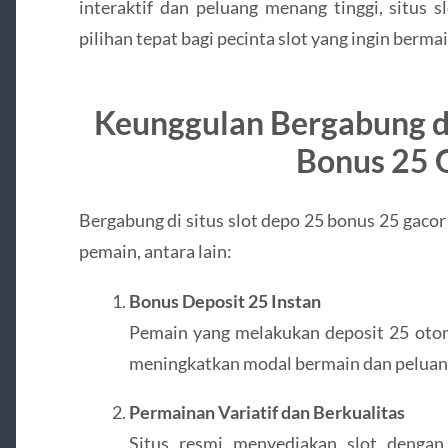
interaktif dan peluang menang tinggi, situs 
pilihan tepat bagi pecinta slot yang ingin berm
Keunggulan Bergabung di
Bonus 25 
Bergabung di situs slot depo 25 bonus 25 gac
pemain, antara lain:
Bonus Deposit 25 Instan
Pemain yang melakukan deposit 25 oto
meningkatkan modal bermain dan peluan
Permainan Variatif dan Berkualitas
Situs resmi menyediakan slot dengan