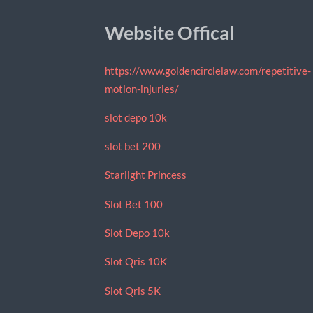
Website Offical
https://www.goldencirclelaw.com/repetitive-
motion-injuries/
slot depo 10k
slot bet 200
Starlight Princess
Slot Bet 100
Slot Depo 10k
Slot Qris 10K
Slot Qris 5K