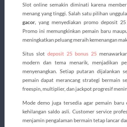
Slot online semakin diminati karena memberi
menang yang tinggi. Salah satu pilihan unggul
gacor
, yang menyediakan promo deposit 25
Promo ini memungkinkan pemain baru maupun
meningkatkan peluang meraih kemenangan mak
Situs slot
deposit 25 bonus 25
menawarkan 
modern dan tema menarik, menjadikan pe
menyenangkan. Setiap putaran dijalankan se
pemain dapat merancang strategi bermain sec
freespin, multiplier, dan jackpot progresif me
Mode demo juga tersedia agar pemain baru d
kehilangan saldo asli. Customer service prof
menjamin pengalaman bermain tetap lancar da