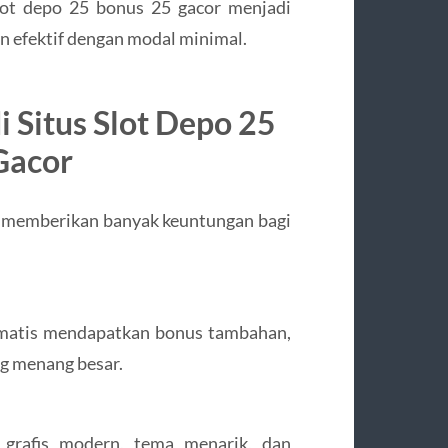
slot depo 25 bonus 25 gacor menjadi
ain efektif dengan modal minimal.
 Situs Slot Depo 25
Gacor
or memberikan banyak keuntungan bagi
matis mendapatkan bonus tambahan,
g menang besar.
 grafis modern, tema menarik, dan