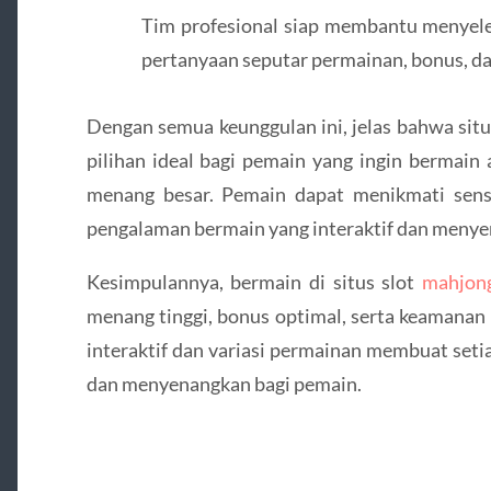
Tim profesional siap membantu menyele
pertanyaan seputar permainan, bonus, da
Dengan semua keunggulan ini, jelas bahwa situ
pilihan ideal bagi pemain yang ingin bermain
menang besar. Pemain dapat menikmati sens
pengalaman bermain yang interaktif dan meny
Kesimpulannya, bermain di situs slot
mahjon
menang tinggi, bonus optimal, serta keamanan
interaktif dan variasi permainan membuat set
dan menyenangkan bagi pemain.