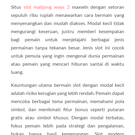
Situs
slot mahjong ways 2
maxwin dengan setoran
sepuluh ribu rupiah menawarkan cara bermain yang
menyenangkan dan mudah diakses. Modal kecil tidak
mengurangi keseruan, justru memberi kesempatan
bagi pemain untuk menjelajahi berbagai jenis
permainan tanpa tekanan besar. Jenis slot ini cocok
untuk pemula yang ingin mengenal dunia permainan
atau pemain yang mencari hiburan santai di waktu
luang.
Keuntungan utama bermain slot dengan modal kecil
adalah risiko kerugian yang lebih rendah. Pemain dapat
mencoba berbagai tema permainan, memahami pola
simbol, dan menikmati fitur bonus seperti putaran
gratis atau simbol khusus. Dengan modal terbatas,
fokus pemain lebih pada strategi dan pengalaman,
bukan hanya hasil kemenangan. Slot modern