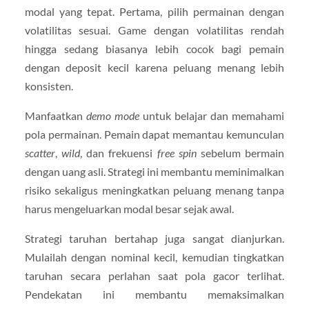
modal yang tepat. Pertama, pilih permainan dengan
volatilitas sesuai. Game dengan volatilitas rendah
hingga sedang biasanya lebih cocok bagi pemain
dengan deposit kecil karena peluang menang lebih
konsisten.
Manfaatkan
demo mode
untuk belajar dan memahami
pola permainan. Pemain dapat memantau kemunculan
scatter
,
wild
, dan frekuensi
free spin
sebelum bermain
dengan uang asli. Strategi ini membantu meminimalkan
risiko sekaligus meningkatkan peluang menang tanpa
harus mengeluarkan modal besar sejak awal.
Strategi taruhan bertahap juga sangat dianjurkan.
Mulailah dengan nominal kecil, kemudian tingkatkan
taruhan secara perlahan saat pola gacor terlihat.
Pendekatan ini membantu memaksimalkan