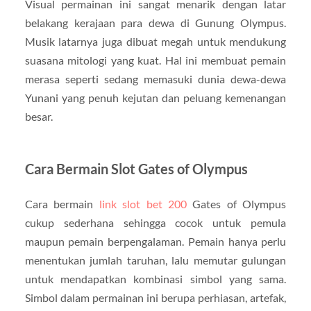
Visual permainan ini sangat menarik dengan latar
belakang kerajaan para dewa di Gunung Olympus.
Musik latarnya juga dibuat megah untuk mendukung
suasana mitologi yang kuat. Hal ini membuat pemain
merasa seperti sedang memasuki dunia dewa-dewa
Yunani yang penuh kejutan dan peluang kemenangan
besar.
Cara Bermain Slot Gates of Olympus
Cara bermain
link slot bet 200
Gates of Olympus
cukup sederhana sehingga cocok untuk pemula
maupun pemain berpengalaman. Pemain hanya perlu
menentukan jumlah taruhan, lalu memutar gulungan
untuk mendapatkan kombinasi simbol yang sama.
Simbol dalam permainan ini berupa perhiasan, artefak,