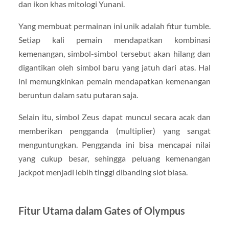
dan ikon khas mitologi Yunani.
Yang membuat permainan ini unik adalah fitur tumble.
Setiap kali pemain mendapatkan kombinasi
kemenangan, simbol-simbol tersebut akan hilang dan
digantikan oleh simbol baru yang jatuh dari atas. Hal
ini memungkinkan pemain mendapatkan kemenangan
beruntun dalam satu putaran saja.
Selain itu, simbol Zeus dapat muncul secara acak dan
memberikan pengganda (multiplier) yang sangat
menguntungkan. Pengganda ini bisa mencapai nilai
yang cukup besar, sehingga peluang kemenangan
jackpot menjadi lebih tinggi dibanding slot biasa.
Fitur Utama dalam Gates of Olympus