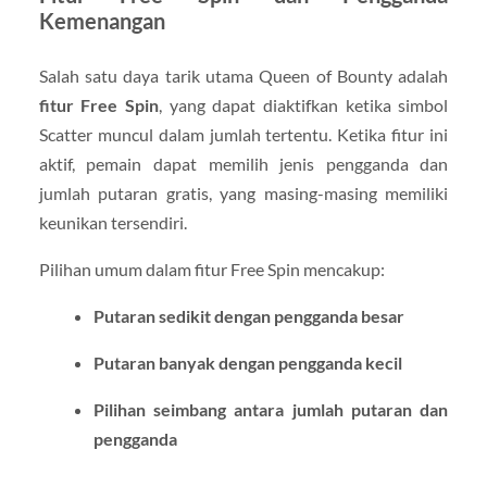
Kemenangan
Salah satu daya tarik utama Queen of Bounty adalah
fitur Free Spin
, yang dapat diaktifkan ketika simbol
Scatter muncul dalam jumlah tertentu. Ketika fitur ini
aktif, pemain dapat memilih jenis pengganda dan
jumlah putaran gratis, yang masing-masing memiliki
keunikan tersendiri.
Pilihan umum dalam fitur Free Spin mencakup:
Putaran sedikit dengan pengganda besar
Putaran banyak dengan pengganda kecil
Pilihan seimbang antara jumlah putaran dan
pengganda