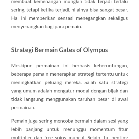
membuat kemenangan mungkin tidak terjadi terlalu
sering, tetapi ketika terjadi, nilainya bisa sangat besar.
Hal ini memberikan sensasi menegangkan sekaligus
menyenangkan bagi para pemain.
Strategi Bermain Gates of Olympus
Meskipun permainan ini berbasis keberuntungan,
beberapa pemain menerapkan strategi tertentu untuk
meningkatkan peluang mereka. Salah satu strategi
yang umum adalah mengatur modal dengan bijak dan
tidak langsung menggunakan taruhan besar di awal
permainan.
Pemain juga sering mencoba bermain dalam sesi yang
lebih panjang untuk menunggu momentum fitur
multiplier dan free spins muncul. Selain itu, penting