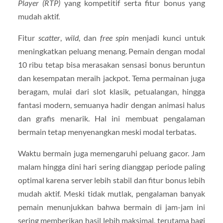
Player (RTP)
yang kompetitif serta fitur bonus yang
mudah aktif.
Fitur
scatter
,
wild
, dan
free spin
menjadi kunci untuk
meningkatkan peluang menang. Pemain dengan modal
10 ribu tetap bisa merasakan sensasi bonus beruntun
dan kesempatan meraih jackpot. Tema permainan juga
beragam, mulai dari slot klasik, petualangan, hingga
fantasi modern, semuanya hadir dengan animasi halus
dan grafis menarik. Hal ini membuat pengalaman
bermain tetap menyenangkan meski modal terbatas.
Waktu bermain juga memengaruhi peluang gacor. Jam
malam hingga dini hari sering dianggap periode paling
optimal karena server lebih stabil dan fitur bonus lebih
mudah aktif. Meski tidak mutlak, pengalaman banyak
pemain menunjukkan bahwa bermain di jam-jam ini
sering memberikan hasil lebih maksimal, terutama bagi