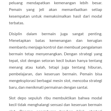
peluang mendapatkan kemenangan lebih besar.
Pemain yang jeli akan memanfaatkan setiap
kesempatan untuk memaksimalkan hasil dari modal
terbatas.
Disiplin dalam bermain juga sangat penting.
Menetapkan batas kemenangan dan kerugian
membantu menjaga kontrol dan membuat pengalaman
bermain tetap menyenangkan. Dengan strategi yang
tepat, slot dengan setoran kecil bukan hanya tentang
menang atau kalah, tetapi juga tentang hiburan,
pembelajaran, dan keseruan bermain. Pemain bisa
mengeksplorasi berbagai mesin slot, mencoba strategi
baru, dan menikmati permainan dengan santai.
Slot depo sepuluh ribu membuktikan bahwa modal
kecil tidak menghalangi sensasi dan keseruan bermain