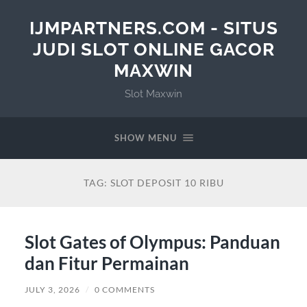
IJMPARTNERS.COM - SITUS
JUDI SLOT ONLINE GACOR
MAXWIN
Slot Maxwin
SHOW MENU
TAG:
SLOT DEPOSIT 10 RIBU
Slot Gates of Olympus: Panduan
dan Fitur Permainan
JULY 3, 2026
/
0 COMMENTS