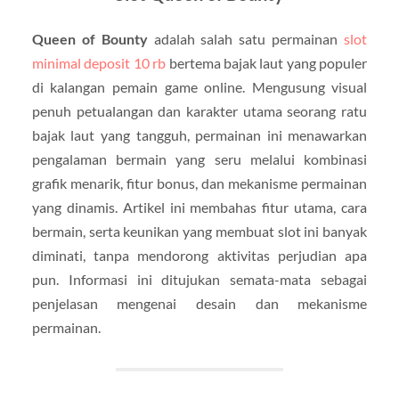
Queen of Bounty
adalah salah satu permainan
slot
minimal deposit 10 rb
bertema bajak laut yang populer
di kalangan pemain game online. Mengusung visual
penuh petualangan dan karakter utama seorang ratu
bajak laut yang tangguh, permainan ini menawarkan
pengalaman bermain yang seru melalui kombinasi
grafik menarik, fitur bonus, dan mekanisme permainan
yang dinamis. Artikel ini membahas fitur utama, cara
bermain, serta keunikan yang membuat slot ini banyak
diminati, tanpa mendorong aktivitas perjudian apa
pun. Informasi ini ditujukan semata-mata sebagai
penjelasan mengenai desain dan mekanisme
permainan.