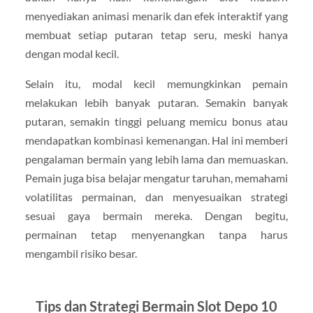
menyediakan animasi menarik dan efek interaktif yang
membuat setiap putaran tetap seru, meski hanya
dengan modal kecil.
Selain itu, modal kecil memungkinkan pemain
melakukan lebih banyak putaran. Semakin banyak
putaran, semakin tinggi peluang memicu bonus atau
mendapatkan kombinasi kemenangan. Hal ini memberi
pengalaman bermain yang lebih lama dan memuaskan.
Pemain juga bisa belajar mengatur taruhan, memahami
volatilitas permainan, dan menyesuaikan strategi
sesuai gaya bermain mereka. Dengan begitu,
permainan tetap menyenangkan tanpa harus
mengambil risiko besar.
Tips dan Strategi Bermain Slot Depo 10