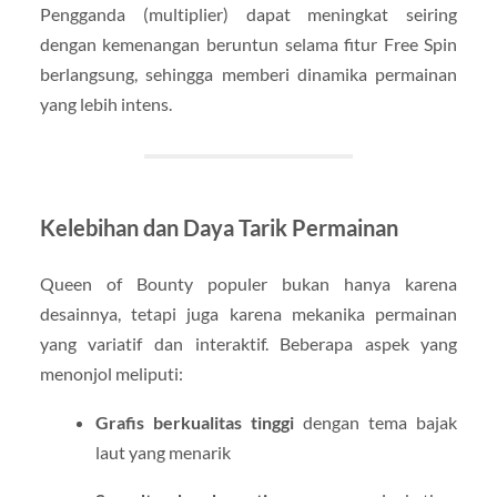
Pengganda (multiplier) dapat meningkat seiring
dengan kemenangan beruntun selama fitur Free Spin
berlangsung, sehingga memberi dinamika permainan
yang lebih intens.
Kelebihan dan Daya Tarik Permainan
Queen of Bounty populer bukan hanya karena
desainnya, tetapi juga karena mekanika permainan
yang variatif dan interaktif. Beberapa aspek yang
menonjol meliputi:
Grafis berkualitas tinggi
dengan tema bajak
laut yang menarik