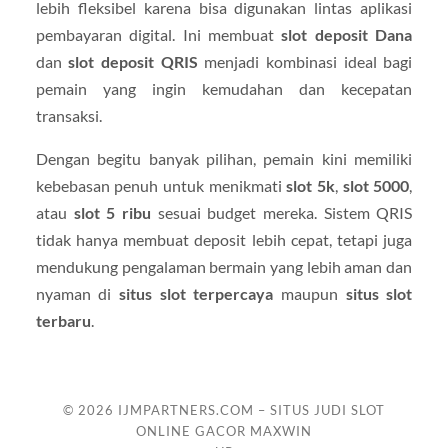
lebih fleksibel karena bisa digunakan lintas aplikasi
pembayaran digital. Ini membuat
slot deposit Dana
dan
slot deposit QRIS
menjadi kombinasi ideal bagi
pemain yang ingin kemudahan dan kecepatan
transaksi.
Dengan begitu banyak pilihan, pemain kini memiliki
kebebasan penuh untuk menikmati
slot 5k
,
slot 5000
,
atau
slot 5 ribu
sesuai budget mereka. Sistem QRIS
tidak hanya membuat deposit lebih cepat, tetapi juga
mendukung pengalaman bermain yang lebih aman dan
nyaman di
situs slot terpercaya
maupun
situs slot
terbaru
.
© 2026
IJMPARTNERS.COM – SITUS JUDI SLOT
ONLINE GACOR MAXWIN