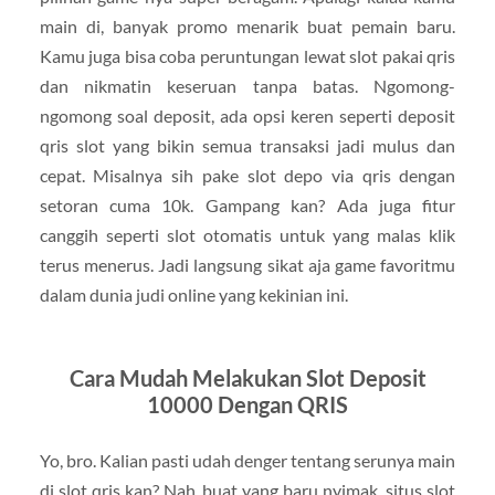
main di, banyak promo menarik buat pemain baru.
Kamu juga bisa coba peruntungan lewat slot pakai qris
dan nikmatin keseruan tanpa batas. Ngomong-
ngomong soal deposit, ada opsi keren seperti deposit
qris slot yang bikin semua transaksi jadi mulus dan
cepat. Misalnya sih pake slot depo via qris dengan
setoran cuma 10k. Gampang kan? Ada juga fitur
canggih seperti slot otomatis untuk yang malas klik
terus menerus. Jadi langsung sikat aja game favoritmu
dalam dunia judi online yang kekinian ini.
Cara Mudah Melakukan Slot Deposit
10000 Dengan QRIS
Yo, bro. Kalian pasti udah denger tentang serunya main
di slot qris kan? Nah, buat yang baru nyimak, situs slot