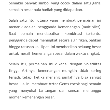
Semakin banyak simbol yang cocok dalam satu garis,
semakin besar pula hadiah yang didapatkan.
Salah satu fitur utama yang membuat permainan ini
menarik adalah pengganda kemenangan (multiplier).
Saat pemain mendapatkan kombinasi tertentu,
pengganda dapat meningkat secara signifikan, bahkan
hingga ratusan kali lipat. Ini memberikan peluang besar
untuk meraih kemenangan besar dalam waktu singkat.
Selain itu, permainan ini dikenal dengan volatilitas
tinggi. Artinya, kemenangan mungkin tidak sering
terjadi, tetapi ketika menang, jumlahnya bisa sangat
besar. Hal ini membuat Aztec Gems cocok bagi pemain
yang menyukai tantangan dan sensasi menunggu
momen kemenangan besar.