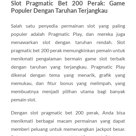
Slot Pragmatic Bet 200 Perak: Game
Populer Dengan Taruhan Terjangkau
Salah satu penyedia permainan slot yang paling
populer adalah Pragmatic Play, dan mereka juga
menawarkan slot dengan taruhan rendah. Slot
pragmatic bet 200 perak memungkinkan pemain untuk
menikmati pengalaman bermain game slot terbaik
dengan taruhan yang terjangkau. Pragmatic Play
dikenal dengan tema yang menarik, grafik yang
memukau, dan fitur bonus yang melimpah, yang
membuatnya menjadi pilihan utama bagi banyak
pemain slot.
Dengan slot pragmatic bet 200 perak, Anda bisa
menikmati berbagai macam permainan yang dapat
memberi peluang untuk memenangkan jackpot besar.