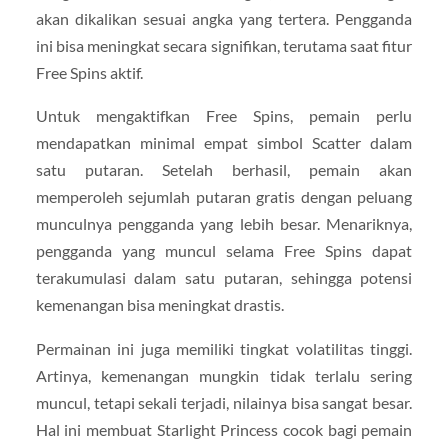
akan dikalikan sesuai angka yang tertera. Pengganda
ini bisa meningkat secara signifikan, terutama saat fitur
Free Spins aktif.
Untuk mengaktifkan Free Spins, pemain perlu
mendapatkan minimal empat simbol Scatter dalam
satu putaran. Setelah berhasil, pemain akan
memperoleh sejumlah putaran gratis dengan peluang
munculnya pengganda yang lebih besar. Menariknya,
pengganda yang muncul selama Free Spins dapat
terakumulasi dalam satu putaran, sehingga potensi
kemenangan bisa meningkat drastis.
Permainan ini juga memiliki tingkat volatilitas tinggi.
Artinya, kemenangan mungkin tidak terlalu sering
muncul, tetapi sekali terjadi, nilainya bisa sangat besar.
Hal ini membuat Starlight Princess cocok bagi pemain