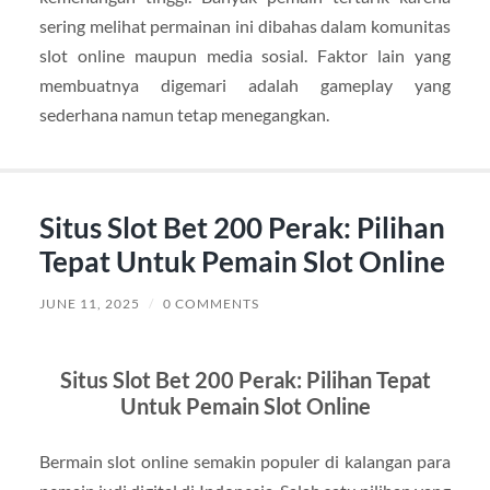
sering melihat permainan ini dibahas dalam komunitas
slot online maupun media sosial. Faktor lain yang
membuatnya digemari adalah gameplay yang
sederhana namun tetap menegangkan.
Situs Slot Bet 200 Perak: Pilihan
Tepat Untuk Pemain Slot Online
JUNE 11, 2025
/
0 COMMENTS
Situs Slot Bet 200 Perak: Pilihan Tepat
Untuk Pemain Slot Online
Bermain slot online semakin populer di kalangan para