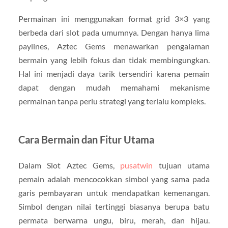
Permainan ini menggunakan format grid 3×3 yang
berbeda dari slot pada umumnya. Dengan hanya lima
paylines, Aztec Gems menawarkan pengalaman
bermain yang lebih fokus dan tidak membingungkan.
Hal ini menjadi daya tarik tersendiri karena pemain
dapat dengan mudah memahami mekanisme
permainan tanpa perlu strategi yang terlalu kompleks.
Cara Bermain dan Fitur Utama
Dalam Slot Aztec Gems,
pusatwin
tujuan utama
pemain adalah mencocokkan simbol yang sama pada
garis pembayaran untuk mendapatkan kemenangan.
Simbol dengan nilai tertinggi biasanya berupa batu
permata berwarna ungu, biru, merah, dan hijau.