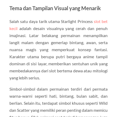
Tema dan Tampilan Visual yang Menarik
Salah satu daya tarik utama Starlight Princess
slot bet
kecil
adalah desain visualnya yang cerah dan penuh
imajinasi. Latar belakang permainan menampilkan
langit malam dengan gemerlap bintang, awan, serta
nuansa magis yang memperkuat konsep fantasi.
Karakter utama berupa putri bergaya anime tampil
dominan di sisi layar, memberikan sentuhan unik yang
membedakannya dari slot bertema dewa atau mitologi
yang lebih serius.
Simbol-simbol dalam permainan terdiri dari permata
warna-warni seperti hati, bintang, bulan sabit, dan
berlian. Selain itu, terdapat simbol khusus seperti Wild
dan Scatter yang memiliki peran penting dalam memicu