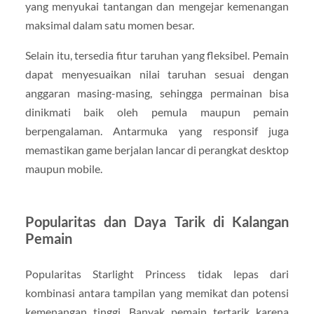
yang menyukai tantangan dan mengejar kemenangan
maksimal dalam satu momen besar.
Selain itu, tersedia fitur taruhan yang fleksibel. Pemain
dapat menyesuaikan nilai taruhan sesuai dengan
anggaran masing-masing, sehingga permainan bisa
dinikmati baik oleh pemula maupun pemain
berpengalaman. Antarmuka yang responsif juga
memastikan game berjalan lancar di perangkat desktop
maupun mobile.
Popularitas dan Daya Tarik di Kalangan
Pemain
Popularitas Starlight Princess tidak lepas dari
kombinasi antara tampilan yang memikat dan potensi
kemenangan tinggi. Banyak pemain tertarik karena