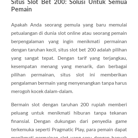
Situs Slot Bet 200: Solusi Untuk Semua
Pemain
Apakah Anda seorang pemula yang baru memulai
petualangan di dunia slot online atau seorang pemain
berpengalaman yang ingin menikmati permainan
dengan taruhan kecil, situs slot bet 200 adalah pilihan
yang sangat tepat. Dengan tarif yang terjangkau,
kesempatan menang yang menarik, dan berbagai
pilihan permainan, situs slot ini memberikan
pengalaman bermain yang menyenangkan tanpa harus
merogoh kocek dalam-dalam.
Bermain slot dengan taruhan 200 rupiah memberi
peluang untuk menikmati hiburan tanpa tekanan
finansial. Dengan dukungan dari penyedia game
terkemuka seperti Pragmatic Play, para pemain dapat
menikmati permainan slot yang seru dengan banyak