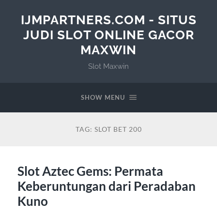
IJMPARTNERS.COM - SITUS
JUDI SLOT ONLINE GACOR
MAXWIN
Slot Maxwin
SHOW MENU
TAG:
SLOT BET 200
Slot Aztec Gems: Permata
Keberuntungan dari Peradaban
Kuno