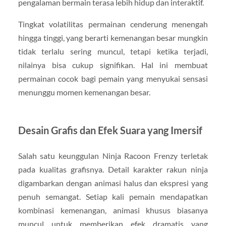
pengalaman bermain terasa lebih hidup dan interaktif.
Tingkat volatilitas permainan cenderung menengah
hingga tinggi, yang berarti kemenangan besar mungkin
tidak terlalu sering muncul, tetapi ketika terjadi,
nilainya bisa cukup signifikan. Hal ini membuat
permainan cocok bagi pemain yang menyukai sensasi
menunggu momen kemenangan besar.
Desain Grafis dan Efek Suara yang Imersif
Salah satu keunggulan Ninja Racoon Frenzy terletak
pada kualitas grafisnya. Detail karakter rakun ninja
digambarkan dengan animasi halus dan ekspresi yang
penuh semangat. Setiap kali pemain mendapatkan
kombinasi kemenangan, animasi khusus biasanya
muncul untuk memberikan efek dramatis yang