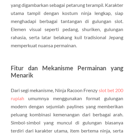
yang digambarkan sebagai petarung terampil. Karakter
utama tampil dengan kostum ninja lengkap, siap
menghadapi berbagai tantangan di gulungan slot.
Elemen visual seperti pedang, shuriken, gulungan
rahasia, serta latar belakang kuil tradisional Jepang
memperkuat nuansa permainan.
Fitur dan Mekanisme Permainan yang
Menarik
Dari segi mekanisme, Ninja Racoon Frenzy
slot bet 200
rupiah
umumnya menggunakan format gulungan
modern dengan sejumlah paylines yang memberikan
peluang kombinasi kemenangan dari berbagai arah.
Simbol-simbol yang muncul di gulungan biasanya
terdiri dari karakter utama, item bertema ninja, serta