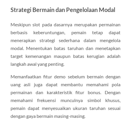
Strategi Bermain dan Pengelolaan Modal
Meskipun slot pada dasarnya merupakan permainan
berbasis keberuntungan, pemain tetap dapat
menerapkan strategi sederhana dalam mengelola
modal. Menentukan batas taruhan dan menetapkan
target kemenangan maupun batas kerugian adalah
langkah awal yang penting.
Memanfaatkan fitur demo sebelum bermain dengan
uang asli juga dapat membantu memahami pola
permainan dan karakteristik fitur bonus. Dengan
memahami frekuensi munculnya simbol khusus,
pemain dapat menyesuaikan ukuran taruhan sesuai
dengan gaya bermain masing-masing.