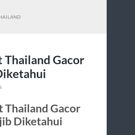
THAILAND
t Thailand Gacor
iketahui
S
t Thailand Gacor
ib Diketahui