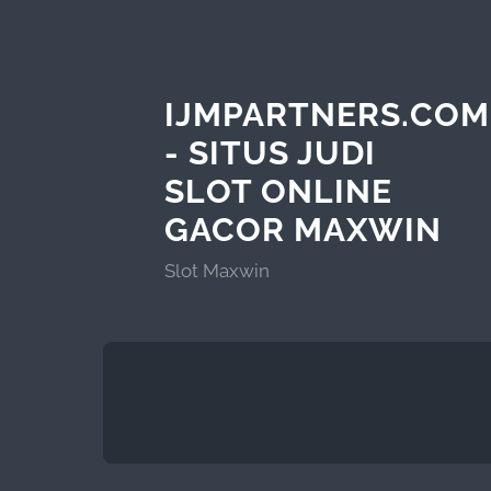
IJMPARTNERS.COM
- SITUS JUDI
SLOT ONLINE
GACOR MAXWIN
Slot Maxwin