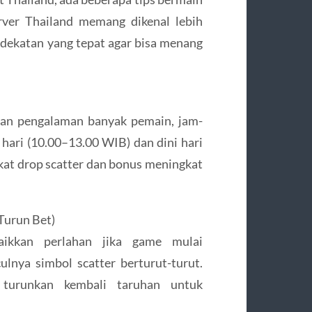
rver Thailand memang dikenal lebih
ndekatan yang tepat agar bisa menang
kan pengalaman banyak pemain, jam-
i hari (10.00–13.00 WIB) dan dini hari
gkat drop scatter dan bonus meningkat
Turun Bet)
aikkan perlahan jika game mulai
lnya simbol scatter berturut-turut.
 turunkan kembali taruhan untuk