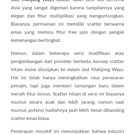
Asia yang sangat digemari karena tampilannya yang
elegan dan fitur multiplikasi yang menguntungkan.
Biasanya, permainan ini memiliki scatter berwarna
emas yang memicu fitur free spin dengan pengali
kemenangan bertingkat.
Namun, dalam beberapa versi modifikasi atau
pengembangan dari provider berbeda, konsep scatter
hitam mulai disisipkan ke dalam slot Mahjong Ways.
Hal ini tidak hanya meningkatkan rasa penasaran
pemain, tapi juga memberi tantangan baru dalam
meraih fitur bonus. Scatter hitam di versi ini biasanya
muncul secara acak dan lebih jarang, namun saat
muncul, potensi hadiahnya jauh lebih besar dibanding
scatter emas biasa.
Penerapan inovatif ini menunjukkan bahwa industri