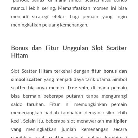
muncul lebih sering. Memanfaatkan momen ini bisa
menjadi strategi efektif bagi pemain yang ingin
meningkatkan peluang kemenangan.
Bonus dan Fitur Unggulan Slot Scatter
Hitam
Slot Scatter Hitam terkenal dengan
fitur bonus dan
simbol scatter
yang menjadi daya tarik utama. Simbol
scatter biasanya memicu
free spin
, di mana pemain
bisa bermain beberapa putaran tanpa mengurangi
saldo taruhan. Fitur ini memungkinkan pemain
memenangkan hadiah tambahan dengan risiko lebih
kecil. Selain itu, beberapa slot menawarkan
multiplier
yang meningkatkan jumlah kemenangan secara
signifikan saat scatter muncul dalam kombinasi