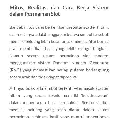
Mitos, Realitas, dan Cara Kerja Sistem
dalam Permainan Slot
Banyak mitos yang berkembang seputar scatter hitam,
salah satunya adalah anggapan bahwa simbol tersebut
memiliki peluang lebih besar untuk memicu fitur bonus
atau memberikan hasil yang lebih menguntungkan.
Namun secara umum, permainan slot modern
menggunakan sistem Random Number Generator
(RNG) yang memastikan setiap putaran berlangsung
secara acak dan tidak dapat diprediksi.
Artinya, tidak ada simbol tertentu—termasuk scatter
hitam—yang secara teknis memiliki “keistimewaan”
dalam menentukan hasil permainan. Semua simbol
memiliki peluang yang telah diatur dalam sistem
permainan, sehingga hasil yang muncul sepenuhnya