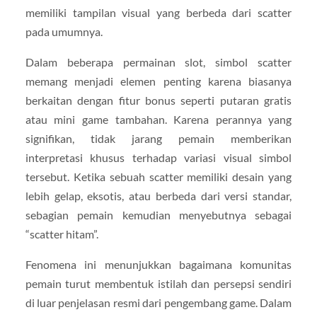
memiliki tampilan visual yang berbeda dari scatter
pada umumnya.
Dalam beberapa permainan slot, simbol scatter
memang menjadi elemen penting karena biasanya
berkaitan dengan fitur bonus seperti putaran gratis
atau mini game tambahan. Karena perannya yang
signifikan, tidak jarang pemain memberikan
interpretasi khusus terhadap variasi visual simbol
tersebut. Ketika sebuah scatter memiliki desain yang
lebih gelap, eksotis, atau berbeda dari versi standar,
sebagian pemain kemudian menyebutnya sebagai
“scatter hitam”.
Fenomena ini menunjukkan bagaimana komunitas
pemain turut membentuk istilah dan persepsi sendiri
di luar penjelasan resmi dari pengembang game. Dalam