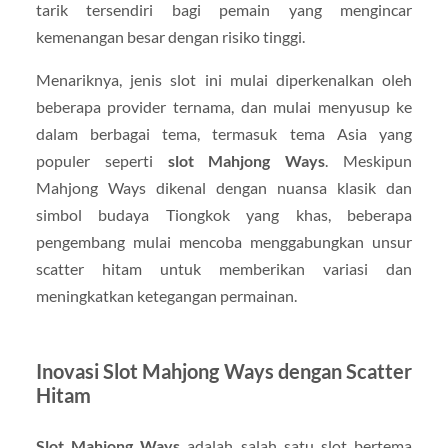
tarik tersendiri bagi pemain yang mengincar
kemenangan besar dengan risiko tinggi.
Menariknya, jenis slot ini mulai diperkenalkan oleh
beberapa provider ternama, dan mulai menyusup ke
dalam berbagai tema, termasuk tema Asia yang
populer seperti
slot Mahjong Ways
. Meskipun
Mahjong Ways dikenal dengan nuansa klasik dan
simbol budaya Tiongkok yang khas, beberapa
pengembang mulai mencoba menggabungkan unsur
scatter hitam untuk memberikan variasi dan
meningkatkan ketegangan permainan.
Inovasi Slot Mahjong Ways dengan Scatter
Hitam
Slot Mahjong Ways
adalah salah satu slot bertema