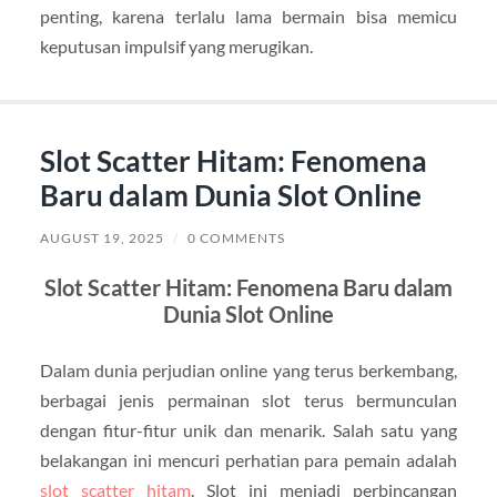
penting, karena terlalu lama bermain bisa memicu
keputusan impulsif yang merugikan.
Slot Scatter Hitam: Fenomena
Baru dalam Dunia Slot Online
AUGUST 19, 2025
/
0 COMMENTS
Slot Scatter Hitam: Fenomena Baru dalam
Dunia Slot Online
Dalam dunia perjudian online yang terus berkembang,
berbagai jenis permainan slot terus bermunculan
dengan fitur-fitur unik dan menarik. Salah satu yang
belakangan ini mencuri perhatian para pemain adalah
slot scatter hitam
. Slot ini menjadi perbincangan