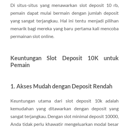
Di situs-situs yang menawarkan slot deposit 10 rb,
pemain dapat mulai bermain dengan jumlah deposit
yang sangat terjangkau. Hal ini tentu menjadi pilihan
menarik bagi mereka yang baru pertama kali mencoba
permainan slot online.
Keuntungan Slot Deposit 10K untuk
Pemain
1. Akses Mudah dengan Deposit Rendah
Keuntungan utama dari slot deposit 10k adalah
kemudahan yang ditawarkan dengan deposit yang
sangat terjangkau. Dengan slot minimal deposit 10000,
Anda tidak perlu khawatir mengeluarkan modal besar