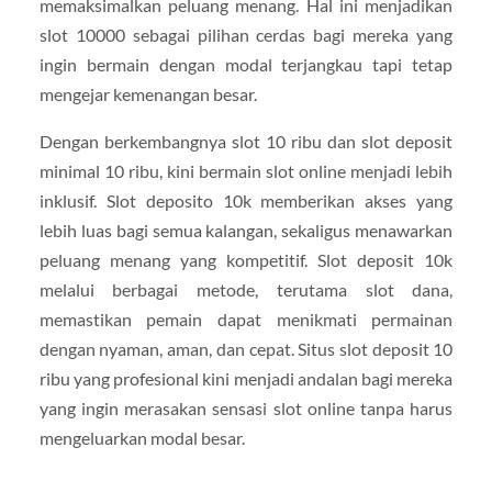
memaksimalkan peluang menang. Hal ini menjadikan
slot 10000 sebagai pilihan cerdas bagi mereka yang
ingin bermain dengan modal terjangkau tapi tetap
mengejar kemenangan besar.
Dengan berkembangnya slot 10 ribu dan slot deposit
minimal 10 ribu, kini bermain slot online menjadi lebih
inklusif. Slot deposito 10k memberikan akses yang
lebih luas bagi semua kalangan, sekaligus menawarkan
peluang menang yang kompetitif. Slot deposit 10k
melalui berbagai metode, terutama slot dana,
memastikan pemain dapat menikmati permainan
dengan nyaman, aman, dan cepat. Situs slot deposit 10
ribu yang profesional kini menjadi andalan bagi mereka
yang ingin merasakan sensasi slot online tanpa harus
mengeluarkan modal besar.