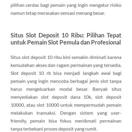
pilihan cerdas bagi pemain yang ingin mengatur risiko
namun tetap merasakan sensasi menang besar.
Situs Slot Deposit 10 Ribu: Pilihan Tepat
untuk Pemain Slot Pemula dan Profesional
Situs slot deposit 10 ribu kini semakin diminati karena
kemudahan akses dan ragam permainan yang tersedia.
Slot deposit 10 rb bisa menjadi langkah awal bagi
pemain yang ingin mencoba berbagai jenis slot tanpa
harus mengeluarkan modal besar. Banyak situs
menyediakan slot deposit dana 10k, slot deposit
10000, atau slot 10000 untuk mempermudah pemain
melakukan transaksi. Dengan sistem yang user-
friendly, pemain bisa fokus menikmati permainan
tanpa terbebani proses deposit yang rumit.