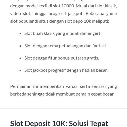
dengan modal kecil di slot 10000. Mulai dari slot klasik,
video slot, hingga progresif jackpot. Beberapa game
slot populer di situs dengan slot depo 10k meliputi:
Slot buah klasik yang mudah dimengerti.
Slot dengan tema petualangan dan fantasi.
Slot dengan fitur bonus putaran gratis.
Slot jackpot progresif dengan hadiah besar.
Permainan ini memberikan variasi serta sensasi yang
berbeda sehingga tidak membuat pemain cepat bosan.
Slot Deposit 10K: Solusi Tepat