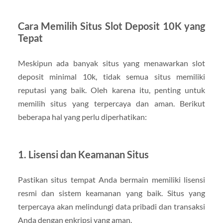
Cara Memilih Situs Slot Deposit 10K yang
Tepat
Meskipun ada banyak situs yang menawarkan slot
deposit minimal 10k, tidak semua situs memiliki
reputasi yang baik. Oleh karena itu, penting untuk
memilih situs yang terpercaya dan aman. Berikut
beberapa hal yang perlu diperhatikan:
1. Lisensi dan Keamanan Situs
Pastikan situs tempat Anda bermain memiliki lisensi
resmi dan sistem keamanan yang baik. Situs yang
terpercaya akan melindungi data pribadi dan transaksi
Anda dengan enkripsi yang aman.