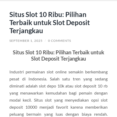
Situs Slot 10 Ribu: Pilihan
Terbaik untuk Slot Deposit
Terjangkau
SEPTEMBER 1, 2025
/
0 COMMENTS
Situs Slot 10 Ribu: Pilihan Terbaik untuk
Slot Deposit Terjangkau
Industri permainan slot online semakin berkembang
pesat di Indonesia. Salah satu tren yang sedang
diminati adalah slot depo 10k atau slot deposit 10 rb
yang menawarkan kemudahan bagi pemain dengan
modal kecil. Situs slot yang menyediakan opsi slot
deposit 10000 menjadi favorit karena memberikan
peluang bermain yang luas dengan biaya rendah.