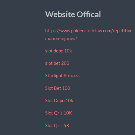
Website Offical
https://www.goldencirclelaw.com/repetitive-
motion-injuries/
slot depo 10k
slot bet 200
Starlight Princess
Slot Bet 100
Slot Depo 10k
Slot Qris 10K
Slot Qris 5K