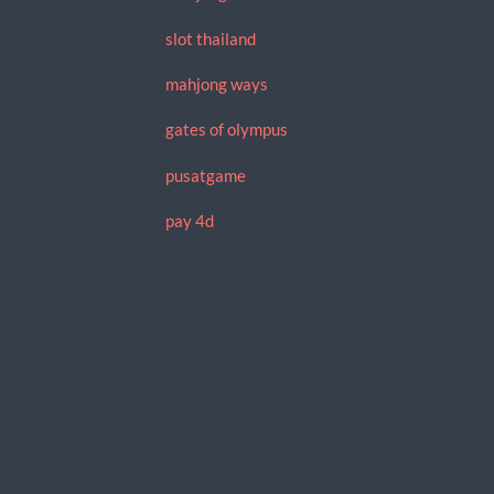
slot thailand
mahjong ways
gates of olympus
pusatgame
pay 4d