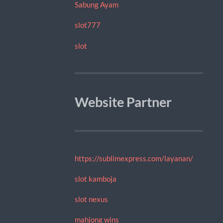
Sabung Ayam
slot777
slot
Website Partner
https://sublimexpress.com/layanan/
slot kamboja
slot nexus
mahjong wins