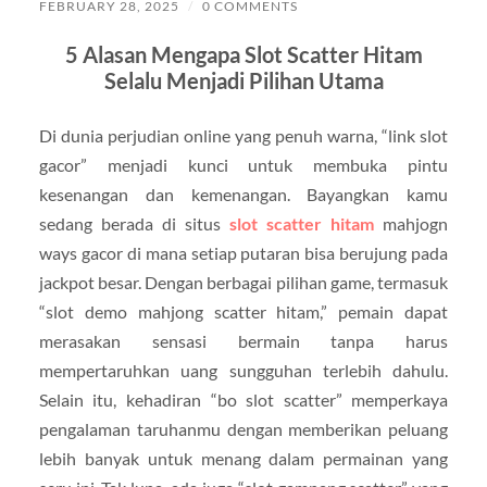
FEBRUARY 28, 2025
/
0 COMMENTS
5 Alasan Mengapa Slot Scatter Hitam
Selalu Menjadi Pilihan Utama
Di dunia perjudian online yang penuh warna, “link slot
gacor” menjadi kunci untuk membuka pintu
kesenangan dan kemenangan. Bayangkan kamu
sedang berada di situs
slot scatter hitam
mahjogn
ways gacor di mana setiap putaran bisa berujung pada
jackpot besar. Dengan berbagai pilihan game, termasuk
“slot demo mahjong scatter hitam,” pemain dapat
merasakan sensasi bermain tanpa harus
mempertaruhkan uang sungguhan terlebih dahulu.
Selain itu, kehadiran “bo slot scatter” memperkaya
pengalaman taruhanmu dengan memberikan peluang
lebih banyak untuk menang dalam permainan yang