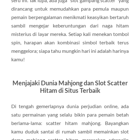
seru ini. Tak lupa, ada juga “slot gampang scatter” yang
dirancang untuk memudahkan para pemula maupun
pemain berpengalaman menikmati keasyikan bertaruh
sambil mengejar keberuntungan dari naga hitam
misterius di layar mereka. Setiap kali menekan tombol
spin, harapan akan kombinasi simbol terbaik terus
menggelora; siapa tahu mungkin hari ini adalah harinya
kamu!
Menjajaki Dunia Mahjong dan Slot Scatter
Hitam di Situs Terbaik
Di tengah gemerlapnya dunia perjudian online, ada
satu permainan yang selalu bikin para pemain betah
berlama-lama: scatter hitam mahjong. Bayangkan
kamu duduk santai di rumah sambil memainkan slot
demo mahjong scatter hitam, merasakan adrenalin