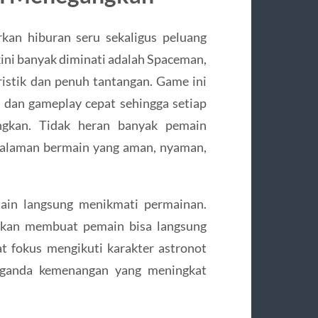
kan hiburan seru sekaligus peluang
ini banyak diminati adalah Spaceman,
ristik dan penuh tantangan. Game ini
dan gameplay cepat sehingga setiap
gkan. Tidak heran banyak pemain
galaman bermain yang aman, nyaman,
in langsung menikmati permainan.
akan membuat pemain bisa langsung
 fokus mengikuti karakter astronot
gganda kemenangan yang meningkat