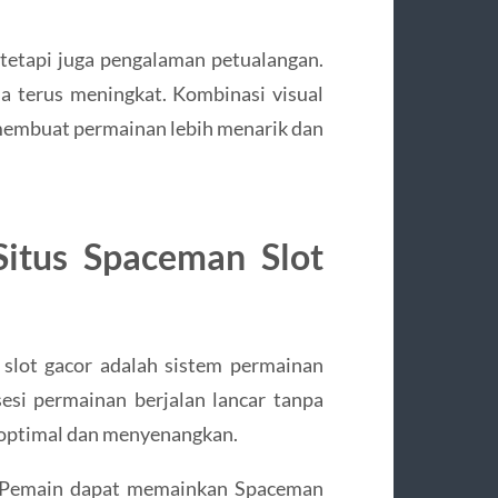
tetapi juga pengalaman petualangan.
a terus meningkat. Kombinasi visual
 membuat permainan lebih menarik dan
Situs Spaceman Slot
slot gacor adalah sistem permainan
 sesi permainan berjalan lancar tanpa
 optimal dan menyenangkan.
ah. Pemain dapat memainkan Spaceman