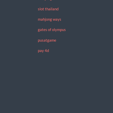
slot thailand
mahjong ways
gates of olympus
pusatgame
pay 4d