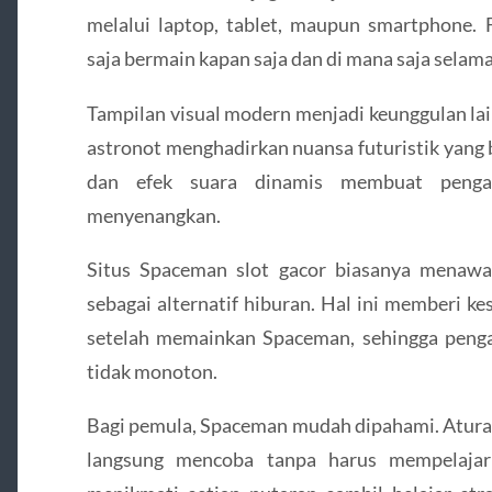
melalui laptop, tablet, maupun smartphone. F
saja bermain kapan saja dan di mana saja selama 
Tampilan visual modern menjadi keunggulan lai
astronot menghadirkan nuansa futuristik yang b
dan efek suara dinamis membuat penga
menyenangkan.
Situs Spaceman slot gacor biasanya menaw
sebagai alternatif hiburan. Hal ini memberi 
setelah memainkan Spaceman, sehingga penga
tidak monoton.
Bagi pemula, Spaceman mudah dipahami. Atura
langsung mencoba tanpa harus mempelajar