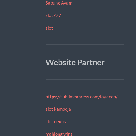
Sabung Ayam
slot777
slot
Website Partner
https://sublimexpress.com/layanan/
slot kamboja
slot nexus
mahjong wins