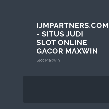
IJMPARTNERS.COM
- SITUS JUDI
SLOT ONLINE
GACOR MAXWIN
Slot Maxwin