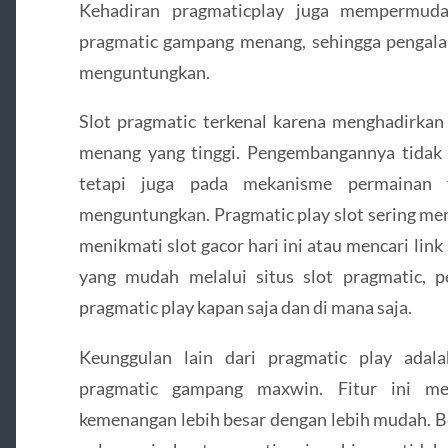
Kehadiran pragmaticplay juga mempermud
pragmatic gampang menang, sehingga pengala
menguntungkan.
Slot pragmatic terkenal karena menghadirkan
menang yang tinggi. Pengembangannya tidak h
tetapi juga pada mekanisme permainan 
menguntungkan. Pragmatic play slot sering men
menikmati slot gacor hari ini atau mencari lin
yang mudah melalui situs slot pragmatic, 
pragmatic play kapan saja dan di mana saja.
Keunggulan lain dari pragmatic play adala
pragmatic gampang maxwin. Fitur ini m
kemenangan lebih besar dengan lebih mudah. 