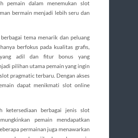
ah pemain dalam menemukan slot
man bermain menjadi lebih seru dan
 berbagai tema menarik dan peluang
anya berfokus pada kualitas grafis,
yang adil dan fitur bonus yang
jadi pilihan utama pemain yang ingin
k slot pragmatic terbaru. Dengan akses
pemain dapat menikmati slot online
h ketersediaan berbagai jenis slot
emungkinkan pemain mendapatkan
Beberapa permainan juga menawarkan