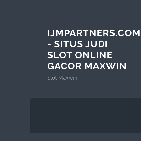
IJMPARTNERS.COM
- SITUS JUDI
SLOT ONLINE
GACOR MAXWIN
Slot Maxwin