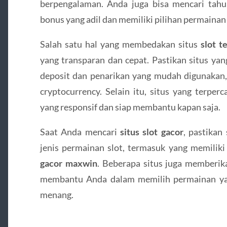
berpengalaman. Anda juga bisa mencari tah
bonus yang adil dan memiliki pilihan permainan 
Salah satu hal yang membedakan situs
slot t
yang transparan dan cepat. Pastikan situs yan
deposit dan penarikan yang mudah digunakan, s
cryptocurrency. Selain itu, situs yang terper
yang responsif dan siap membantu kapan saja.
Saat Anda mencari
situs slot gacor
, pastikan
jenis permainan slot, termasuk yang memilik
gacor maxwin
. Beberapa situs juga memberik
membantu Anda dalam memilih permainan ya
menang.