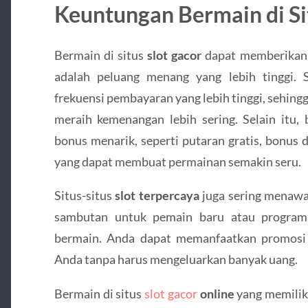
Keuntungan Bermain di Si
Bermain di situs
slot gacor
dapat memberikan 
adalah peluang menang yang lebih tinggi. 
frekuensi pembayaran yang lebih tinggi, sehi
meraih kemenangan lebih sering. Selain itu,
bonus menarik, seperti putaran gratis, bonus d
yang dapat membuat permainan semakin seru.
Situs-situs
slot terpercaya
juga sering menawa
sambutan untuk pemain baru atau program 
bermain. Anda dapat memanfaatkan promosi 
Anda tanpa harus mengeluarkan banyak uang.
Bermain di situs
slot gacor
online
yang memiliki