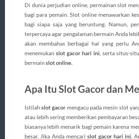
Di dunia perjudian online, permainan slot menj
bagi para pemain. Slot online menawarkan ke
bagi siapa saja yang beruntung. Namun, pe
terpercaya agar pengalaman bermain Anda lebi
akan membahas berbagai hal yang perlu An
menemukan
slot gacor hari ini
, serta situs-sit
bermain
slot online
.
Apa Itu Slot Gacor dan M
Istilah
slot gacor
mengacu pada mesin slot yang
atau lebih sering memberikan pembayaran bes
biasanya lebih menarik bagi pemain karena m
besar. Jika Anda mencari
slot gacor hari ini
, A