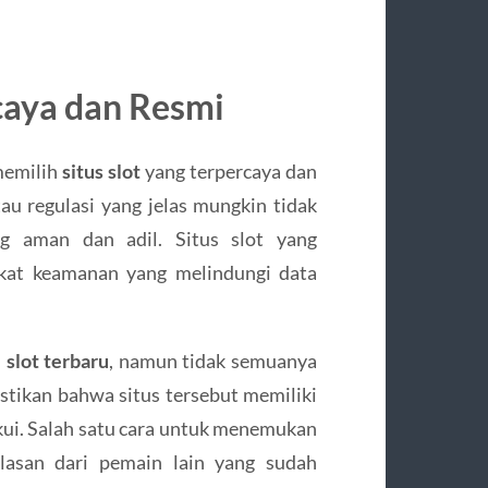
caya dan Resmi
memilih
situs slot
yang terpercaya dan
atau regulasi yang jelas mungkin tidak
 aman dan adil. Situs slot yang
fikat keamanan yang melindungi data
n
slot terbaru
, namun tidak semuanya
stikan bahwa situs tersebut memiliki
akui. Salah satu cara untuk menemukan
lasan dari pemain lain yang sudah