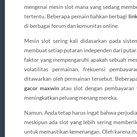
mengenai mesin slot mana yang sedang member
tertentu. Beberapa pemain bahkan berbagi
lin
di berbagai forum dan komunitas online.
Mesin slot sering kali didasarkan pada sist
membuat setiap putaran independen dari puta
faktor yang mempengaruhi apakah sebuah mes
volatilitas permainan, frekuensi pembayar
ditawarkan oleh permainan tersebut. Bebera
gacor maxwin
atau slot dengan pembayaran t
meningkatkan peluang menang mereka.
Namun, Anda tetap harus ingat bahwa perjudia
meskipun ada slot yang lebih sering memberik
untuk memastikan kemenangan. Oleh karena itu