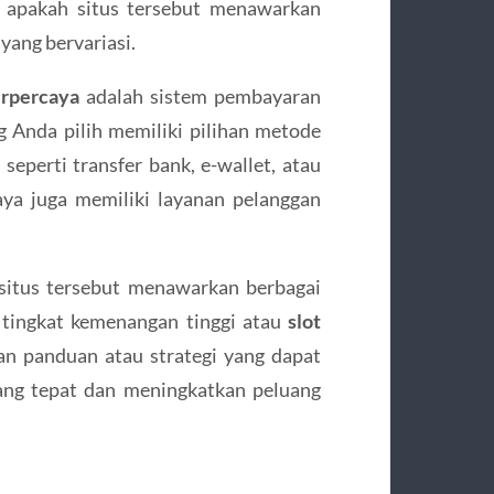
u apakah situs tersebut menawarkan
yang bervariasi.
erpercaya
adalah sistem pembayaran
g Anda pilih memiliki pilihan metode
eperti transfer bank, e-wallet, atau
caya juga memiliki layanan pelanggan
 situs tersebut menawarkan berbagai
i tingkat kemenangan tinggi atau
slot
an panduan atau strategi yang dapat
ng tepat dan meningkatkan peluang