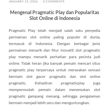
JANUARY 13, 2026
/
0 COMMENTS
Mengenal Pragmatic Play dan Popularitas
Slot Online di Indonesia
Pragmatic Play telah menjadi salah satu penyedia
permainan slot online paling populer di dunia,
termasuk di Indonesia. Dengan berbagai jenis
permainan menarik dan fitur inovatif, slot pragmatic
play mampu menarik perhatian para pecinta judi
online. Tidak heran jika banyak pemain mencari situs
pragmatic play terpercaya untuk merasakan sensasi
bermain slot gacor pragmatic dan slot online
pragmatic. Kehadiran pragmaticplay juga
mempermudah pemain dalam menemukan slot
pragmatic gampang menang, sehingga pengalaman
bermain menjadi lebih seru dan menguntungkan.