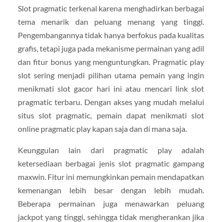
Slot pragmatic terkenal karena menghadirkan berbagai
tema menarik dan peluang menang yang tinggi.
Pengembangannya tidak hanya berfokus pada kualitas
grafis, tetapi juga pada mekanisme permainan yang adil
dan fitur bonus yang menguntungkan. Pragmatic play
slot sering menjadi pilihan utama pemain yang ingin
menikmati slot gacor hari ini atau mencari link slot
pragmatic terbaru. Dengan akses yang mudah melalui
situs slot pragmatic, pemain dapat menikmati slot
online pragmatic play kapan saja dan di mana saja.
Keunggulan lain dari pragmatic play adalah
ketersediaan berbagai jenis slot pragmatic gampang
maxwin. Fitur ini memungkinkan pemain mendapatkan
kemenangan lebih besar dengan lebih mudah.
Beberapa permainan juga menawarkan peluang
jackpot yang tinggi, sehingga tidak mengherankan jika