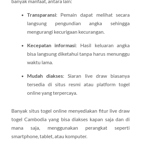
banyak manfaat, antara lain:
Transparansi
: Pemain dapat melihat secara
langsung pengundian angka sehingga
mengurangi kecurigaan kecurangan.
Kecepatan informasi
: Hasil keluaran angka
bisa langsung diketahui tanpa harus menunggu
waktu lama.
Mudah diakses
: Siaran live draw biasanya
tersedia di situs resmi atau platform togel
online yang terpercaya.
Banyak situs togel online menyediakan fitur live draw
togel Cambodia yang bisa diakses kapan saja dan di
mana saja, menggunakan perangkat seperti
smartphone, tablet, atau komputer.