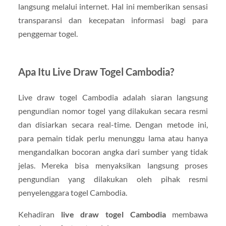
langsung melalui internet. Hal ini memberikan sensasi
transparansi dan kecepatan informasi bagi para
penggemar togel.
Apa Itu Live Draw Togel Cambodia?
Live draw togel Cambodia adalah siaran langsung
pengundian nomor togel yang dilakukan secara resmi
dan disiarkan secara real-time. Dengan metode ini,
para pemain tidak perlu menunggu lama atau hanya
mengandalkan bocoran angka dari sumber yang tidak
jelas. Mereka bisa menyaksikan langsung proses
pengundian yang dilakukan oleh pihak resmi
penyelenggara togel Cambodia.
Kehadiran
live draw togel Cambodia
membawa