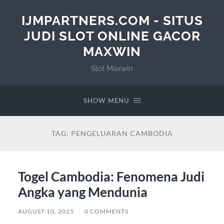
IJMPARTNERS.COM - SITUS
JUDI SLOT ONLINE GACOR
MAXWIN
Slot Maxwin
SHOW MENU
TAG:
PENGELUARAN CAMBODIA
Togel Cambodia: Fenomena Judi
Angka yang Mendunia
AUGUST 10, 2025
/
0 COMMENTS