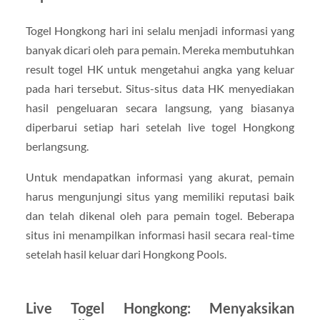
Togel Hongkong hari ini selalu menjadi informasi yang
banyak dicari oleh para pemain. Mereka membutuhkan
result togel HK untuk mengetahui angka yang keluar
pada hari tersebut. Situs-situs data HK menyediakan
hasil pengeluaran secara langsung, yang biasanya
diperbarui setiap hari setelah live togel Hongkong
berlangsung.
Untuk mendapatkan informasi yang akurat, pemain
harus mengunjungi situs yang memiliki reputasi baik
dan telah dikenal oleh para pemain togel. Beberapa
situs ini menampilkan informasi hasil secara real-time
setelah hasil keluar dari Hongkong Pools.
Live Togel Hongkong: Menyaksikan