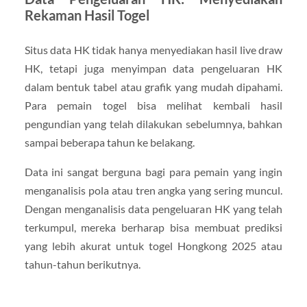
Rekaman Hasil Togel
Situs data HK tidak hanya menyediakan hasil live draw
HK, tetapi juga menyimpan data pengeluaran HK
dalam bentuk tabel atau grafik yang mudah dipahami.
Para pemain togel bisa melihat kembali hasil
pengundian yang telah dilakukan sebelumnya, bahkan
sampai beberapa tahun ke belakang.
Data ini sangat berguna bagi para pemain yang ingin
menganalisis pola atau tren angka yang sering muncul.
Dengan menganalisis data pengeluaran HK yang telah
terkumpul, mereka berharap bisa membuat prediksi
yang lebih akurat untuk togel Hongkong 2025 atau
tahun-tahun berikutnya.