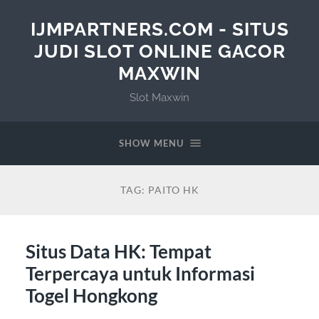
IJMPARTNERS.COM - SITUS
JUDI SLOT ONLINE GACOR
MAXWIN
Slot Maxwin
SHOW MENU
TAG:
PAITO HK
Situs Data HK: Tempat
Terpercaya untuk Informasi
Togel Hongkong