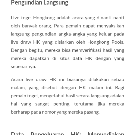
Pengundian Langsung
Live togel Hongkong adalah acara yang dinanti-nanti
oleh banyak orang. Para pemain dapat menyaksikan
langsung pengundian angka-angka yang keluar pada
live draw HK yang disiarkan oleh Hongkong Pools.
Dengan begitu, mereka bisa memverifikasi hasil yang
mereka dapatkan di situs data HK dengan yang
sebenarnya.
Acara live draw HK ini biasanya dilakukan setiap
malam, yang disebut dengan HK malam ini. Bagi
pemain togel, mengetahui hasil secara langsung adalah
hal yang sangat penting, terutama jika mereka
berharap pada nomor yang mereka pasang.
Data Pengeluaran HK: Menyediakan