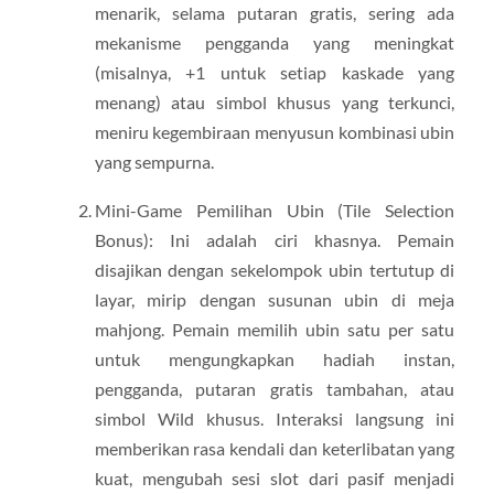
menarik, selama putaran gratis, sering ada
mekanisme pengganda yang meningkat
(misalnya, +1 untuk setiap kaskade yang
menang) atau simbol khusus yang terkunci,
meniru kegembiraan menyusun kombinasi ubin
yang sempurna.
Mini-Game Pemilihan Ubin (Tile Selection
Bonus): Ini adalah ciri khasnya. Pemain
disajikan dengan sekelompok ubin tertutup di
layar, mirip dengan susunan ubin di meja
mahjong. Pemain memilih ubin satu per satu
untuk mengungkapkan hadiah instan,
pengganda, putaran gratis tambahan, atau
simbol Wild khusus. Interaksi langsung ini
memberikan rasa kendali dan keterlibatan yang
kuat, mengubah sesi slot dari pasif menjadi