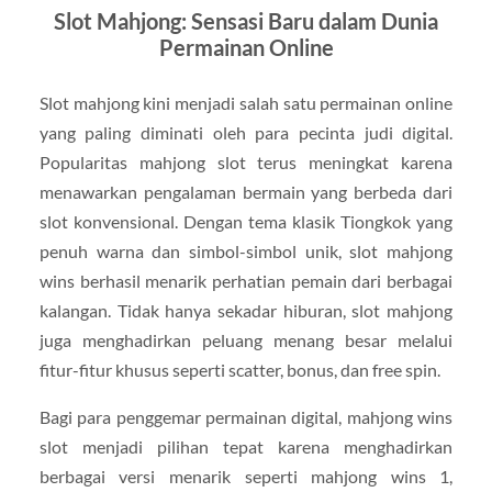
Slot Mahjong: Sensasi Baru dalam Dunia
Permainan Online
Slot mahjong kini menjadi salah satu permainan online
yang paling diminati oleh para pecinta judi digital.
Popularitas mahjong slot terus meningkat karena
menawarkan pengalaman bermain yang berbeda dari
slot konvensional. Dengan tema klasik Tiongkok yang
penuh warna dan simbol-simbol unik, slot mahjong
wins berhasil menarik perhatian pemain dari berbagai
kalangan. Tidak hanya sekadar hiburan, slot mahjong
juga menghadirkan peluang menang besar melalui
fitur-fitur khusus seperti scatter, bonus, dan free spin.
Bagi para penggemar permainan digital, mahjong wins
slot menjadi pilihan tepat karena menghadirkan
berbagai versi menarik seperti mahjong wins 1,