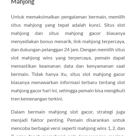
Mahjong
Untuk memaksimalkan pengalaman bermain, memilih
situs mahjong yang tepat adalah kunci. Situs slot
mahjong dan situs mahjong gacor biasanya
menyediakan bonus menarik, link mahjong terpercaya,
dan dukungan pelanggan 24 jam. Dengan memilih situs
slot mahjong wins yang terpercaya, pemain dapat
memastikan keamanan data dan kenyamanan saat
bermain. Tidak hanya itu, situs slot mahjong gacor
biasanya menawarkan informasi terbaru tentang slot
mahjong gacor hari ini, sehingga pemain bisa mengikuti
tren kemenangan terkini.
Dalam bermain mahjong slot gacor, strategi juga
menjadi faktor penting. Pemain disarankan untuk
mencoba berbagai versi seperti mahjong wins 1, 2, dan