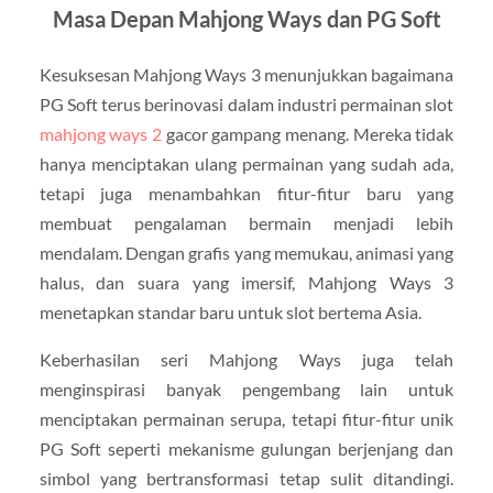
Masa Depan Mahjong Ways dan PG Soft
Kesuksesan Mahjong Ways 3 menunjukkan bagaimana
PG Soft terus berinovasi dalam industri permainan slot
mahjong ways 2
gacor gampang menang. Mereka tidak
hanya menciptakan ulang permainan yang sudah ada,
tetapi juga menambahkan fitur-fitur baru yang
membuat pengalaman bermain menjadi lebih
mendalam. Dengan grafis yang memukau, animasi yang
halus, dan suara yang imersif, Mahjong Ways 3
menetapkan standar baru untuk slot bertema Asia.
Keberhasilan seri Mahjong Ways juga telah
menginspirasi banyak pengembang lain untuk
menciptakan permainan serupa, tetapi fitur-fitur unik
PG Soft seperti mekanisme gulungan berjenjang dan
simbol yang bertransformasi tetap sulit ditandingi.