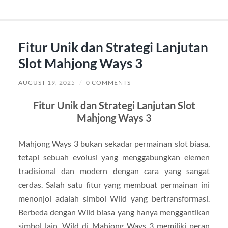
Fitur Unik dan Strategi Lanjutan
Slot Mahjong Ways 3
AUGUST 19, 2025
/
0 COMMENTS
Fitur Unik dan Strategi Lanjutan Slot
Mahjong Ways 3
Mahjong Ways 3 bukan sekadar permainan slot biasa,
tetapi sebuah evolusi yang menggabungkan elemen
tradisional dan modern dengan cara yang sangat
cerdas. Salah satu fitur yang membuat permainan ini
menonjol adalah simbol Wild yang bertransformasi.
Berbeda dengan Wild biasa yang hanya menggantikan
simbol lain, Wild di Mahjong Ways 3 memiliki peran