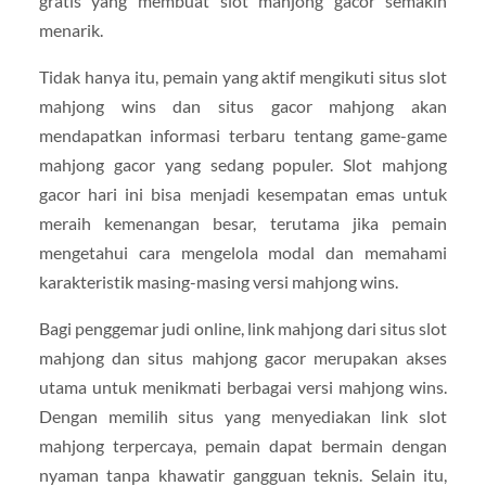
gratis yang membuat slot mahjong gacor semakin
menarik.
Tidak hanya itu, pemain yang aktif mengikuti situs slot
mahjong wins dan situs gacor mahjong akan
mendapatkan informasi terbaru tentang game-game
mahjong gacor yang sedang populer. Slot mahjong
gacor hari ini bisa menjadi kesempatan emas untuk
meraih kemenangan besar, terutama jika pemain
mengetahui cara mengelola modal dan memahami
karakteristik masing-masing versi mahjong wins.
Bagi penggemar judi online, link mahjong dari situs slot
mahjong dan situs mahjong gacor merupakan akses
utama untuk menikmati berbagai versi mahjong wins.
Dengan memilih situs yang menyediakan link slot
mahjong terpercaya, pemain dapat bermain dengan
nyaman tanpa khawatir gangguan teknis. Selain itu,