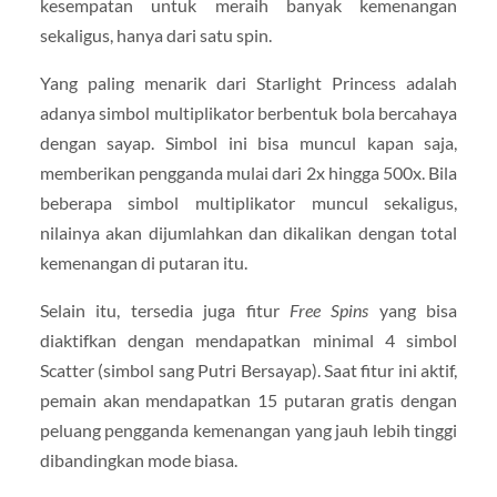
kesempatan untuk meraih banyak kemenangan
sekaligus, hanya dari satu spin.
Yang paling menarik dari Starlight Princess adalah
adanya simbol multiplikator berbentuk bola bercahaya
dengan sayap. Simbol ini bisa muncul kapan saja,
memberikan pengganda mulai dari 2x hingga 500x. Bila
beberapa simbol multiplikator muncul sekaligus,
nilainya akan dijumlahkan dan dikalikan dengan total
kemenangan di putaran itu.
Selain itu, tersedia juga fitur
Free Spins
yang bisa
diaktifkan dengan mendapatkan minimal 4 simbol
Scatter (simbol sang Putri Bersayap). Saat fitur ini aktif,
pemain akan mendapatkan 15 putaran gratis dengan
peluang pengganda kemenangan yang jauh lebih tinggi
dibandingkan mode biasa.