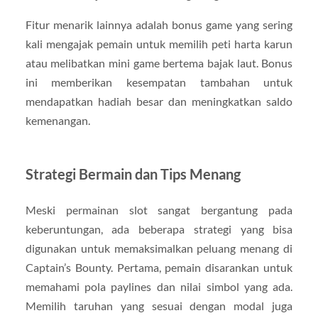
Fitur menarik lainnya adalah bonus game yang sering
kali mengajak pemain untuk memilih peti harta karun
atau melibatkan mini game bertema bajak laut. Bonus
ini memberikan kesempatan tambahan untuk
mendapatkan hadiah besar dan meningkatkan saldo
kemenangan.
Strategi Bermain dan Tips Menang
Meski permainan slot sangat bergantung pada
keberuntungan, ada beberapa strategi yang bisa
digunakan untuk memaksimalkan peluang menang di
Captain’s Bounty. Pertama, pemain disarankan untuk
memahami pola paylines dan nilai simbol yang ada.
Memilih taruhan yang sesuai dengan modal juga