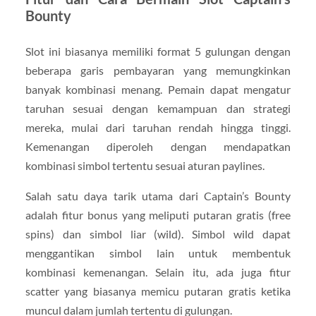
Bounty
Slot ini biasanya memiliki format 5 gulungan dengan
beberapa garis pembayaran yang memungkinkan
banyak kombinasi menang. Pemain dapat mengatur
taruhan sesuai dengan kemampuan dan strategi
mereka, mulai dari taruhan rendah hingga tinggi.
Kemenangan diperoleh dengan mendapatkan
kombinasi simbol tertentu sesuai aturan paylines.
Salah satu daya tarik utama dari Captain’s Bounty
adalah fitur bonus yang meliputi putaran gratis (free
spins) dan simbol liar (wild). Simbol wild dapat
menggantikan simbol lain untuk membentuk
kombinasi kemenangan. Selain itu, ada juga fitur
scatter yang biasanya memicu putaran gratis ketika
muncul dalam jumlah tertentu di gulungan.