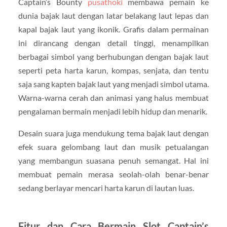
Captain’s Bounty
pusathoki
membawa pemain ke
dunia bajak laut dengan latar belakang laut lepas dan
kapal bajak laut yang ikonik. Grafis dalam permainan
ini dirancang dengan detail tinggi, menampilkan
berbagai simbol yang berhubungan dengan bajak laut
seperti peta harta karun, kompas, senjata, dan tentu
saja sang kapten bajak laut yang menjadi simbol utama.
Warna-warna cerah dan animasi yang halus membuat
pengalaman bermain menjadi lebih hidup dan menarik.
Desain suara juga mendukung tema bajak laut dengan
efek suara gelombang laut dan musik petualangan
yang membangun suasana penuh semangat. Hal ini
membuat pemain merasa seolah-olah benar-benar
sedang berlayar mencari harta karun di lautan luas.
Fitur dan Cara Bermain Slot Captain’s