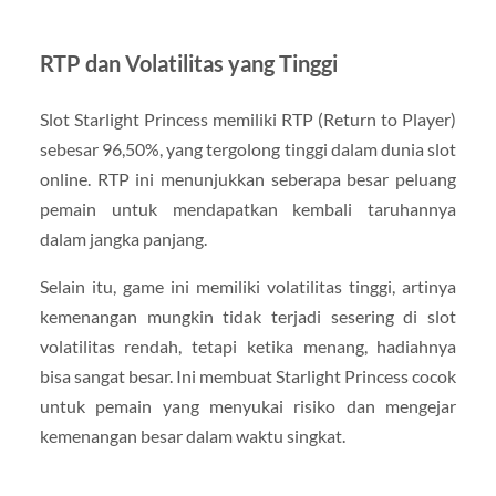
RTP dan Volatilitas yang Tinggi
Slot Starlight Princess memiliki RTP (Return to Player)
sebesar 96,50%, yang tergolong tinggi dalam dunia slot
online. RTP ini menunjukkan seberapa besar peluang
pemain untuk mendapatkan kembali taruhannya
dalam jangka panjang.
Selain itu, game ini memiliki volatilitas tinggi, artinya
kemenangan mungkin tidak terjadi sesering di slot
volatilitas rendah, tetapi ketika menang, hadiahnya
bisa sangat besar. Ini membuat Starlight Princess cocok
untuk pemain yang menyukai risiko dan mengejar
kemenangan besar dalam waktu singkat.