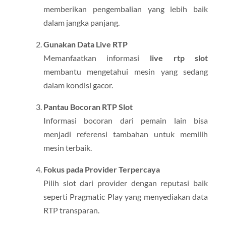
memberikan pengembalian yang lebih baik
dalam jangka panjang.
Gunakan Data Live RTP
Memanfaatkan informasi
live rtp slot
membantu mengetahui mesin yang sedang
dalam kondisi gacor.
Pantau Bocoran RTP Slot
Informasi bocoran dari pemain lain bisa
menjadi referensi tambahan untuk memilih
mesin terbaik.
Fokus pada Provider Terpercaya
Pilih slot dari provider dengan reputasi baik
seperti Pragmatic Play yang menyediakan data
RTP transparan.