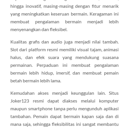
hingga inovatif, masing-masing dengan fitur menarik
yang meningkatkan keseruan bermain. Keragaman ini
membuat pengalaman bermain menjadi lebih
menyenangkan dan fleksibel.
Kualitas grafis dan audio juga menjadi nilai tambah.
Slot dari platform resmi memiliki visual tajam, animasi
halus, dan efek suara yang mendukung suasana
permainan. Perpaduan ini membuat pengalaman
bermain lebih hidup, imersif, dan membuat pemain
betah bermain lebih lama.
Kemudahan akses menjadi keunggulan lain. Situs
Joker123 resmi dapat diakses melalui komputer
maupun smartphone tanpa perlu mengunduh aplikasi
tambahan. Pemain dapat bermain kapan saja dan di
mana saja, sehingga fleksibilitas ini sangat membantu