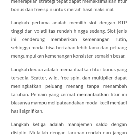
menerapkan strategi tepat dapat memaksimalkan fitur
bonus dan free spin untuk meraih hasil maksimal.
Langkah pertama adalah memilih slot dengan RTP
tinggi dan volatilitas rendah hingga sedang. Slot jenis
ini cenderung memberikan kemenangan rutin,
sehingga modal bisa bertahan lebih lama dan peluang
mengumpulkan kemenangan konsisten semakin besar.
Langkah kedua adalah memanfaatkan fitur bonus yang
tersedia. Scatter, wild, free spin, dan multiplier dapat
meningkatkan peluang menang tanpa menambah
taruhan. Pemain yang cermat memanfaatkan fitur ini
biasanya mampu melipatgandakan modal kecil menjadi
hasil signifikan.
Langkah ketiga adalah manajemen saldo dengan
disiplin. Mulailah dengan taruhan rendah dan jangan