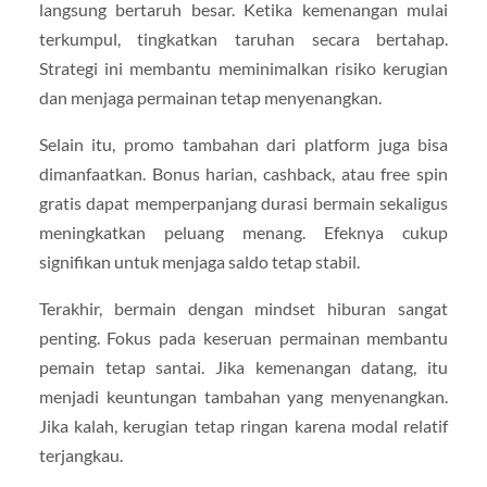
langsung bertaruh besar. Ketika kemenangan mulai
terkumpul, tingkatkan taruhan secara bertahap.
Strategi ini membantu meminimalkan risiko kerugian
dan menjaga permainan tetap menyenangkan.
Selain itu, promo tambahan dari platform juga bisa
dimanfaatkan. Bonus harian, cashback, atau free spin
gratis dapat memperpanjang durasi bermain sekaligus
meningkatkan peluang menang. Efeknya cukup
signifikan untuk menjaga saldo tetap stabil.
Terakhir, bermain dengan mindset hiburan sangat
penting. Fokus pada keseruan permainan membantu
pemain tetap santai. Jika kemenangan datang, itu
menjadi keuntungan tambahan yang menyenangkan.
Jika kalah, kerugian tetap ringan karena modal relatif
terjangkau.