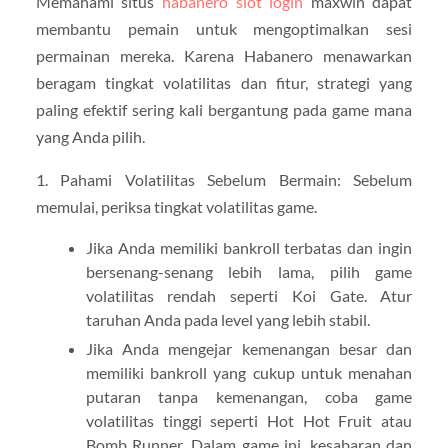
Memahami situs
habanero slot login
maxwin dapat
membantu pemain untuk mengoptimalkan sesi
permainan mereka. Karena Habanero menawarkan
beragam tingkat volatilitas dan fitur, strategi yang
paling efektif sering kali bergantung pada game mana
yang Anda pilih.
1. Pahami Volatilitas Sebelum Bermain: Sebelum
memulai, periksa tingkat volatilitas game.
Jika Anda memiliki bankroll terbatas dan ingin
bersenang-senang lebih lama, pilih game
volatilitas rendah seperti Koi Gate. Atur
taruhan Anda pada level yang lebih stabil.
Jika Anda mengejar kemenangan besar dan
memiliki bankroll yang cukup untuk menahan
putaran tanpa kemenangan, coba game
volatilitas tinggi seperti Hot Hot Fruit atau
Bomb Runner. Dalam game ini, kesabaran dan