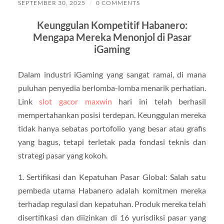
SEPTEMBER 30, 2025
/
0 COMMENTS
Keunggulan Kompetitif Habanero:
Mengapa Mereka Menonjol di Pasar
iGaming
Dalam industri iGaming yang sangat ramai, di mana
puluhan penyedia berlomba-lomba menarik perhatian.
Link
slot gacor maxwin
hari ini telah berhasil
mempertahankan posisi terdepan. Keunggulan mereka
tidak hanya sebatas portofolio yang besar atau grafis
yang bagus, tetapi terletak pada fondasi teknis dan
strategi pasar yang kokoh.
1. Sertifikasi dan Kepatuhan Pasar Global: Salah satu
pembeda utama Habanero adalah komitmen mereka
terhadap regulasi dan kepatuhan. Produk mereka telah
disertifikasi dan diizinkan di 16 yurisdiksi pasar yang