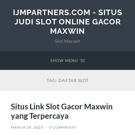
IJMPARTNERS.COM - SITUS
JUDI SLOT ONLINE GACOR
MAXWIN
Slot Maxwin
SHOW MENU
TAG:
DAFTAR SLOT
Situs Link Slot Gacor Maxwin
yang Terpercaya
MARCH 28, 2025
/
0 COMMENTS