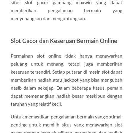
situs slot gacor gampang maxwin yang dapat
memberikan pengalaman bermain yang
menyenangkan dan menguntungkan.
Slot Gacor dan Keseruan Bermain Online
Permainan slot online tidak hanya menawarkan
peluang untuk menang, tetapi juga memberikan
keseruan tersendiri. Setiap putaran di mesin slot dapat
memberikan hadiah atau jackpot yang bisa mengubah
nasib dalam sekejap. Dalam beberapa kasus, pemain
dapat memenangkan hadiah besar meskipun dengan
taruhan yang relatif kecil.
Untuk memastikan pengalaman bermain yang optimal,
penting untuk memilih situs yang menawarkan slot
gacor dengan banyak pilihan permainan dan hadiah