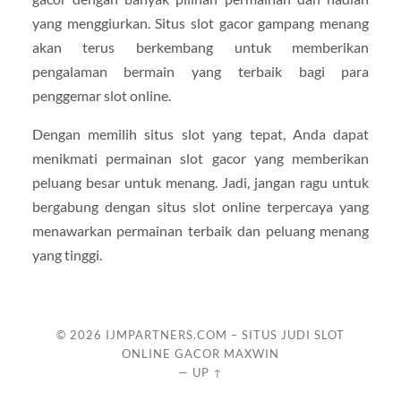
yang menggiurkan. Situs slot gacor gampang menang
akan terus berkembang untuk memberikan
pengalaman bermain yang terbaik bagi para
penggemar slot online.
Dengan memilih situs slot yang tepat, Anda dapat
menikmati permainan slot gacor yang memberikan
peluang besar untuk menang. Jadi, jangan ragu untuk
bergabung dengan situs slot online terpercaya yang
menawarkan permainan terbaik dan peluang menang
yang tinggi.
© 2026
IJMPARTNERS.COM – SITUS JUDI SLOT
ONLINE GACOR MAXWIN
—
UP ↑