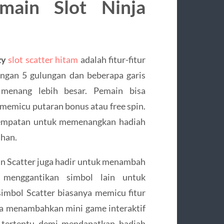
main Slot Ninja
zy
slot scatter hitam
adalah fitur-fitur
dengan 5 gulungan dan beberapa garis
menang lebih besar. Pemain bisa
memicu putaran bonus atau free spin.
kesempatan untuk memenangkan hadiah
ahan.
dan Scatter juga hadir untuk menambah
menggantikan simbol lain untuk
mbol Scatter biasanya memicu fitur
juga menambahkan mini game interaktif
 tertentu demi mendapatkan hadiah