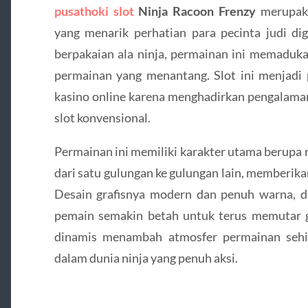
pusathoki slot
Ninja Racoon Frenzy
merupaka
yang menarik perhatian para pecinta judi di
berpakaian ala ninja, permainan ini memaduk
permainan yang menantang. Slot ini menjadi p
kasino online karena menghadirkan pengalaman
slot konvensional.
Permainan ini memiliki karakter utama berupa 
dari satu gulungan ke gulungan lain, memberika
Desain grafisnya modern dan penuh warna, 
pemain semakin betah untuk terus memutar gu
dinamis menambah atmosfer permainan sehi
dalam dunia ninja yang penuh aksi.