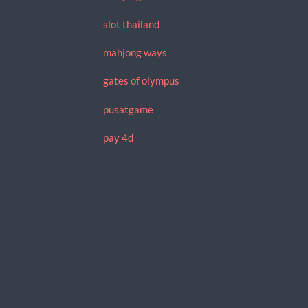
slot thailand
mahjong ways
gates of olympus
pusatgame
pay 4d