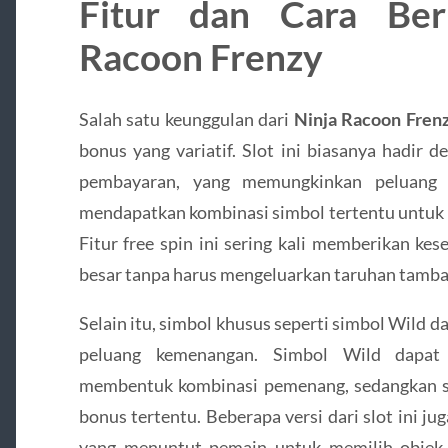
Fitur dan Cara Ber
Racoon Frenzy
Salah satu keunggulan dari
Ninja Racoon Fren
bonus yang variatif. Slot ini biasanya hadir 
pembayaran, yang memungkinkan peluang 
mendapatkan kombinasi simbol tertentu untuk 
Fitur free spin ini sering kali memberikan 
besar tanpa harus mengeluarkan taruhan tamb
Selain itu, simbol khusus seperti simbol Wild 
peluang kemenangan. Simbol Wild dapat 
membentuk kombinasi pemenang, sedangkan si
bonus tertentu. Beberapa versi dari slot ini 
yang menuntut pemain untuk memilih objek