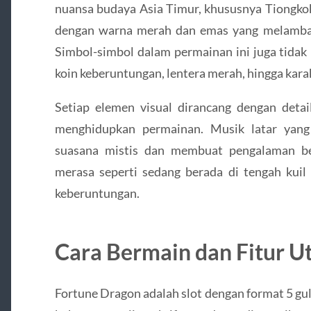
nuansa budaya Asia Timur, khususnya Tiongkok
dengan warna merah dan emas yang melamba
Simbol-simbol dalam permainan ini juga tidak 
koin keberuntungan, lentera merah, hingga kara
Setiap elemen visual dirancang dengan detai
menghidupkan permainan. Musik latar yan
suasana mistis dan membuat pengalaman be
merasa seperti sedang berada di tengah kuil
keberuntungan.
Cara Bermain dan Fitur 
Fortune Dragon adalah slot dengan format 5 gu