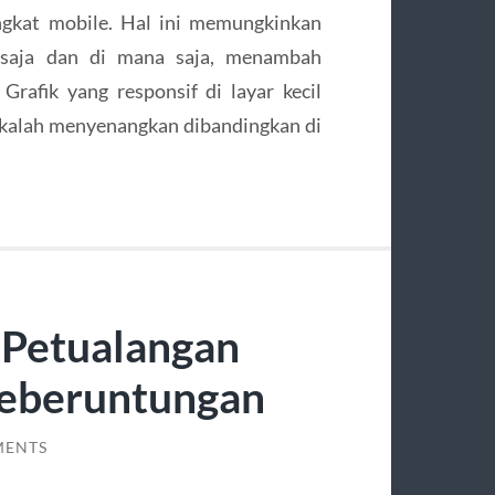
ngkat mobile. Hal ini memungkinkan
saja dan di mana saja, menambah
Grafik yang responsif di layar kecil
kalah menyenangkan dibandingkan di
 Petualangan
Keberuntungan
MENTS