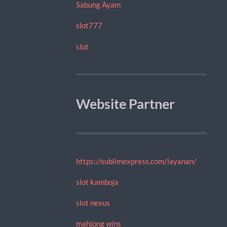
Sabung Ayam
slot777
slot
Website Partner
https://sublimexpress.com/layanan/
slot kamboja
slot nexus
mahjong wins