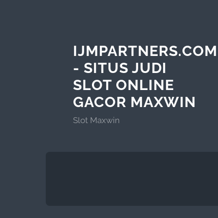
IJMPARTNERS.COM
- SITUS JUDI
SLOT ONLINE
GACOR MAXWIN
Slot Maxwin