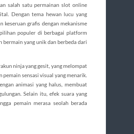
n salah satu permainan slot online
gital. Dengan tema hewan lucu yang
an keseruan grafis dengan mekanisme
ilihan populer di berbagai platform
 bermain yang unik dan berbeda dari
rakun ninja yang gesit, yang melompat
n pemain sensasi visual yang menarik.
dengan animasi yang halus, membuat
lungan. Selain itu, efek suara yang
ngga pemain merasa seolah berada