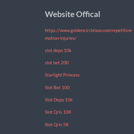
Website Offical
https://www.goldencirclelaw.com/repetitive-
motion-injuries/
slot depo 10k
slot bet 200
Starlight Princess
Slot Bet 100
Slot Depo 10k
Slot Qris 10K
Slot Qris 5K