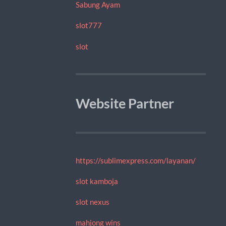
Sabung Ayam
slot777
slot
Website Partner
https://sublimexpress.com/layanan/
slot kamboja
slot nexus
mahjong wins