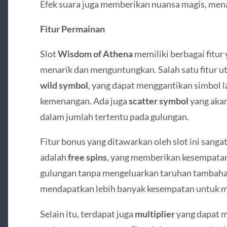
Efek suara juga memberikan nuansa magis, me
Fitur Permainan
Slot
Wisdom of Athena
memiliki berbagai fitur
menarik dan menguntungkan. Salah satu fitur 
wild symbol
, yang dapat menggantikan simbol 
kemenangan. Ada juga
scatter symbol
yang akan
dalam jumlah tertentu pada gulungan.
Fitur bonus yang ditawarkan oleh slot ini sang
adalah
free spins
, yang memberikan kesempata
gulungan tanpa mengeluarkan taruhan tambahan.
mendapatkan lebih banyak kesempatan untuk 
Selain itu, terdapat juga
multiplier
yang dapat 