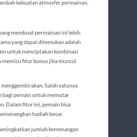
nambah kekuatan atmosfer permainan.
 yang membuat permainan ini lebih
utama yang dapat ditemukan adalah
lain untuk menciptakan kombinasi
 memicu fitur bonus jika muncul
at menggembirakan. Salah satunya
n bagi pemain untuk memutar
 Dalam fitur ini, pemain bisa
memenangkan hadiah besar.
meningkatkan jumlah kemenangan