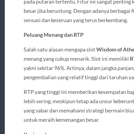
pada putaran tertentu. Fitur ini sangat pentin
besar jika beruntung. Dengan adanya berbagai f
sensasi dan keseruan yang terus berkembang.
Peluang Menang dan RTP
Salah satu alasan mengapa slot
Wisdom of Ath
menang yang cukup menarik. Slot ini memiliki
R
yakni sekitar 96%. Artinya, dalam jangka panj
pengembalian yang relatif tinggi dari taruhan 
RTP yang tinggi ini memberikan kesempatan b
lebih sering, meskipun tetap ada unsur keberu
yang sabar dan memahami strategi bermain bi
untuk meraih kemenangan besar.