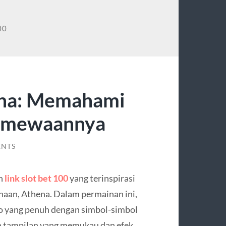
00
ena: Memahami
timewaannya
ENTS
n
link slot bet 100
yang terinspirasi
naan, Athena. Dalam permainan ini,
o yang penuh dengan simbol-simbol
an tampilan yang memukau dan efek