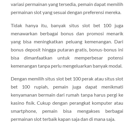
variasi permainan yang tersedia, pemain dapat memilih
permainan slot yang sesuai dengan preferensi mereka.
Tidak hanya itu, banyak situs slot bet 100 juga
menawarkan berbagai bonus dan promosi menarik
yang bisa meningkatkan peluang kemenangan. Dari
bonus deposit hingga putaran gratis, bonus-bonus ini
bisa dimanfaatkan untuk memperbesar potensi
kemenangan tanpa perlu mengeluarkan banyak modal.
Dengan memilih situs slot bet 100 perak atau situs slot
bet 100 rupiah, pemain juga dapat menikmati
kenyamanan bermain dari rumah tanpa harus pergi ke
kasino fisik. Cukup dengan perangkat komputer atau
smartphone, pemain bisa mengakses berbagai
permainan slot terbaik kapan saja dan di mana saja.