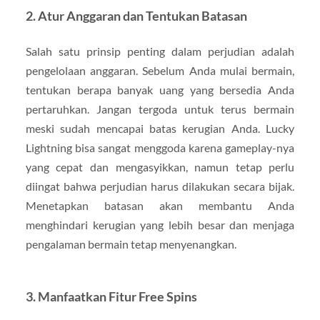
2. Atur Anggaran dan Tentukan Batasan
Salah satu prinsip penting dalam perjudian adalah
pengelolaan anggaran. Sebelum Anda mulai bermain,
tentukan berapa banyak uang yang bersedia Anda
pertaruhkan. Jangan tergoda untuk terus bermain
meski sudah mencapai batas kerugian Anda. Lucky
Lightning bisa sangat menggoda karena gameplay-nya
yang cepat dan mengasyikkan, namun tetap perlu
diingat bahwa perjudian harus dilakukan secara bijak.
Menetapkan batasan akan membantu Anda
menghindari kerugian yang lebih besar dan menjaga
pengalaman bermain tetap menyenangkan.
3. Manfaatkan Fitur Free Spins