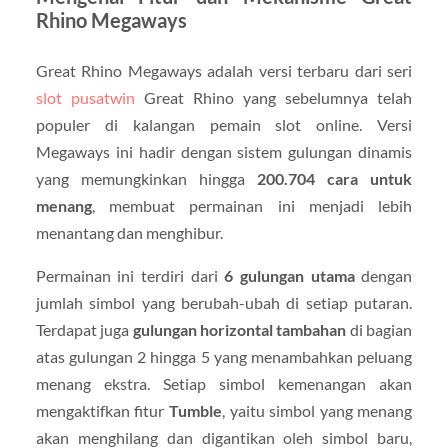
Rhino Megaways
Great Rhino Megaways adalah versi terbaru dari seri
slot pusatwin
Great Rhino yang sebelumnya telah
populer di kalangan pemain slot online. Versi
Megaways ini hadir dengan sistem gulungan dinamis
yang memungkinkan hingga
200.704 cara untuk
menang
, membuat permainan ini menjadi lebih
menantang dan menghibur.
Permainan ini terdiri dari
6 gulungan utama
dengan
jumlah simbol yang berubah-ubah di setiap putaran.
Terdapat juga
gulungan horizontal tambahan
di bagian
atas gulungan 2 hingga 5 yang menambahkan peluang
menang ekstra. Setiap simbol kemenangan akan
mengaktifkan fitur
Tumble
, yaitu simbol yang menang
akan menghilang dan digantikan oleh simbol baru,