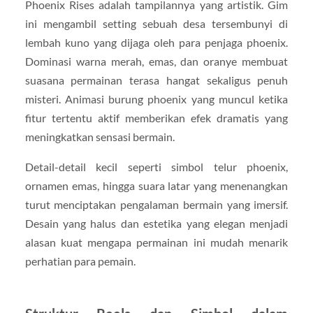
Phoenix Rises adalah tampilannya yang artistik. Gim
ini mengambil setting sebuah desa tersembunyi di
lembah kuno yang dijaga oleh para penjaga phoenix.
Dominasi warna merah, emas, dan oranye membuat
suasana permainan terasa hangat sekaligus penuh
misteri. Animasi burung phoenix yang muncul ketika
fitur tertentu aktif memberikan efek dramatis yang
meningkatkan sensasi bermain.
Detail-detail kecil seperti simbol telur phoenix,
ornamen emas, hingga suara latar yang menenangkan
turut menciptakan pengalaman bermain yang imersif.
Desain yang halus dan estetika yang elegan menjadi
alasan kuat mengapa permainan ini mudah menarik
perhatian para pemain.