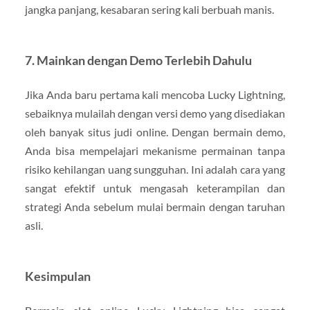
jangka panjang, kesabaran sering kali berbuah manis.
7. Mainkan dengan Demo Terlebih Dahulu
Jika Anda baru pertama kali mencoba Lucky Lightning,
sebaiknya mulailah dengan versi demo yang disediakan
oleh banyak situs judi online. Dengan bermain demo,
Anda bisa mempelajari mekanisme permainan tanpa
risiko kehilangan uang sungguhan. Ini adalah cara yang
sangat efektif untuk mengasah keterampilan dan
strategi Anda sebelum mulai bermain dengan taruhan
asli.
Kesimpulan