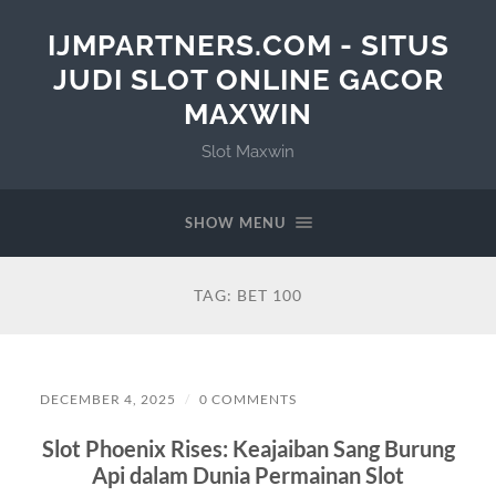
IJMPARTNERS.COM - SITUS
JUDI SLOT ONLINE GACOR
MAXWIN
Slot Maxwin
SHOW MENU
TAG:
BET 100
DECEMBER 4, 2025
/
0 COMMENTS
Slot Phoenix Rises: Keajaiban Sang Burung
Api dalam Dunia Permainan Slot