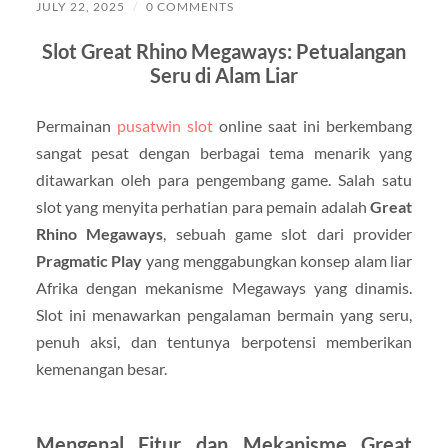
JULY 22, 2025
/
0 COMMENTS
Slot Great Rhino Megaways: Petualangan
Seru di Alam Liar
Permainan
pusatwin slot
online saat ini berkembang
sangat pesat dengan berbagai tema menarik yang
ditawarkan oleh para pengembang game. Salah satu
slot yang menyita perhatian para pemain adalah
Great
Rhino Megaways
, sebuah game slot dari provider
Pragmatic Play
yang menggabungkan konsep alam liar
Afrika dengan mekanisme Megaways yang dinamis.
Slot ini menawarkan pengalaman bermain yang seru,
penuh aksi, dan tentunya berpotensi memberikan
kemenangan besar.
Mengenal Fitur dan Mekanisme Great