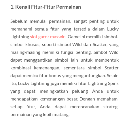
1. Kenali Fitur-Fitur Permainan
Sebelum memulai permainan, sangat penting untuk
memahami semua fitur yang tersedia dalam Lucky
Lightning
slot gacor maxwin
. Game ini memiliki simbol-
simbol khusus, seperti simbol Wild dan Scatter, yang
masing-masing memiliki fungsi penting. Simbol Wild
dapat menggantikan simbol lain untuk membentuk
kombinasi kemenangan, sementara simbol Scatter
dapat memicu fitur bonus yang menguntungkan. Selain
itu, Lucky Lightning juga memiliki fitur Lightning Spins
yang dapat meningkatkan peluang Anda untuk
mendapatkan kemenangan besar. Dengan memahami
setiap fitur, Anda dapat merencanakan strategi
permainan yang lebih matang.