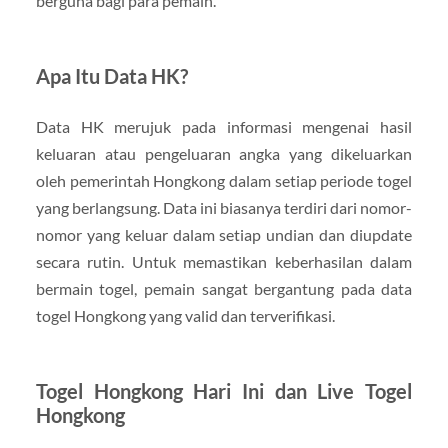
berguna bagi para pemain.
Apa Itu Data HK?
Data HK merujuk pada informasi mengenai hasil
keluaran atau pengeluaran angka yang dikeluarkan
oleh pemerintah Hongkong dalam setiap periode togel
yang berlangsung. Data ini biasanya terdiri dari nomor-
nomor yang keluar dalam setiap undian dan diupdate
secara rutin. Untuk memastikan keberhasilan dalam
bermain togel, pemain sangat bergantung pada data
togel Hongkong yang valid dan terverifikasi.
Togel Hongkong Hari Ini dan Live Togel
Hongkong