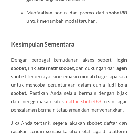
Manfaatkan bonus dan promo dari
sbobet88
untuk menambah modal taruhan.
Kesimpulan Sementara
Dengan berbagai kemudahan akses seperti
login
sbobet
,
link alternatif sbobet
, dan dukungan dari
agen
sbobet
terpercaya, kini semakin mudah bagi siapa saja
untuk mencoba peruntungan dalam dunia
judi bola
sbobet
. Pastikan Anda selalu bermain dengan bijak
dan menggunakan situs
daftar sbobet88
resmi agar
pengalaman bermain tetap aman dan menyenangkan.
Jika Anda tertarik, segera lakukan
sbobet daftar
dan
rasakan sendiri sensasi taruhan olahraga di platform