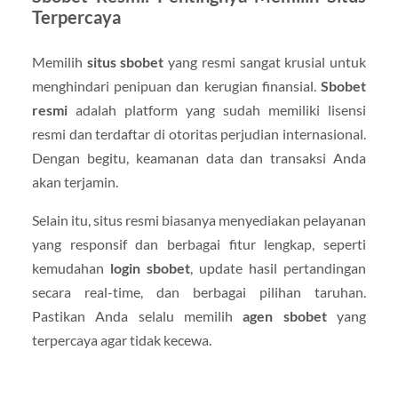
Terpercaya
Memilih
situs sbobet
yang resmi sangat krusial untuk
menghindari penipuan dan kerugian finansial.
Sbobet
resmi
adalah platform yang sudah memiliki lisensi
resmi dan terdaftar di otoritas perjudian internasional.
Dengan begitu, keamanan data dan transaksi Anda
akan terjamin.
Selain itu, situs resmi biasanya menyediakan pelayanan
yang responsif dan berbagai fitur lengkap, seperti
kemudahan
login sbobet
, update hasil pertandingan
secara real-time, dan berbagai pilihan taruhan.
Pastikan Anda selalu memilih
agen sbobet
yang
terpercaya agar tidak kecewa.