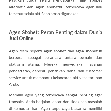
Pastikan Anda selalu mendapatkan
link sbobet
alternatif dari
agen sbobet88
terpercaya agar link
tersebut selalu aktif dan aman digunakan.
Agen Sbobet: Peran Penting dalam Dunia
Judi Online
Agen resmi seperti
agen sbobet
dan
agen sbobet88
berperan sebagai perantara antara pemain dan
platform utama. Mereka menyediakan layanan
pendaftaran, deposit, penarikan dana, dan customer
service untuk membantu kelancaran aktivitas taruhan
Anda.
Memilih agen yang terpercaya sangat penting agar
transaksi Anda berjalan lancar dan tidak ada masalah
di kemudian hari. Agen terpercaya biasanya memiliki