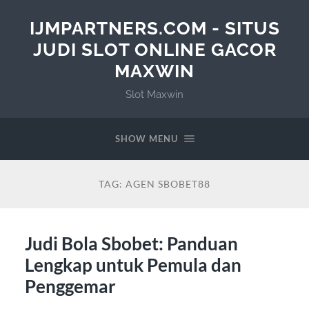
IJMPARTNERS.COM - SITUS
JUDI SLOT ONLINE GACOR
MAXWIN
Slot Maxwin
SHOW MENU
TAG:
AGEN SBOBET88
Judi Bola Sbobet: Panduan
Lengkap untuk Pemula dan
Penggemar