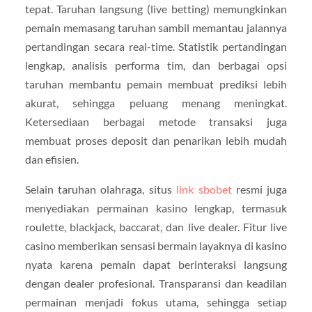
tepat. Taruhan langsung (live betting) memungkinkan
pemain memasang taruhan sambil memantau jalannya
pertandingan secara real-time. Statistik pertandingan
lengkap, analisis performa tim, dan berbagai opsi
taruhan membantu pemain membuat prediksi lebih
akurat, sehingga peluang menang meningkat.
Ketersediaan berbagai metode transaksi juga
membuat proses deposit dan penarikan lebih mudah
dan efisien.
Selain taruhan olahraga, situs
link sbobet
resmi juga
menyediakan permainan kasino lengkap, termasuk
roulette, blackjack, baccarat, dan live dealer. Fitur live
casino memberikan sensasi bermain layaknya di kasino
nyata karena pemain dapat berinteraksi langsung
dengan dealer profesional. Transparansi dan keadilan
permainan menjadi fokus utama, sehingga setiap